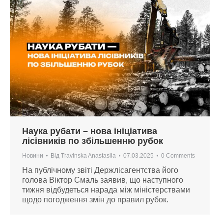
Наука рубати – нова ініціатива
лісівників по збільшенню рубок
Новини
Від
Travinska Anastasiia
07.03.2025
0 Comments
На публічному звіті Держлісагентства його
голова Віктор Смаль заявив, що наступного
тижня відбудеться нарада між міністерствами
щодо погодження змін до правил рубок.