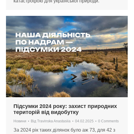
катастрофою для української природи.
Підсумки 2024 року: захист природних
територій від видобутку
Новини
Від
Travinska Anastasiia
04.02.2025
0 Comments
За 2024 рік таких ділянок було аж 73, для 42 з