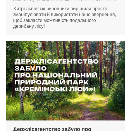
Хитрі львівські чиновники вирішили просто
зманіпулювати й використати наше звернення,
щоб закласти можливість подальшого
дерибану лісу!
Держлісагентство забуло про