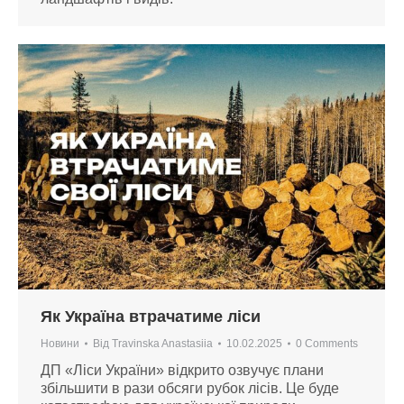
Як Україна втрачатиме ліси
Новини
Від
Travinska Anastasiia
10.02.2025
0 Comments
ДП «Ліси України» відкрито озвучує плани
збільшити в рази обсяги рубок лісів. Це буде