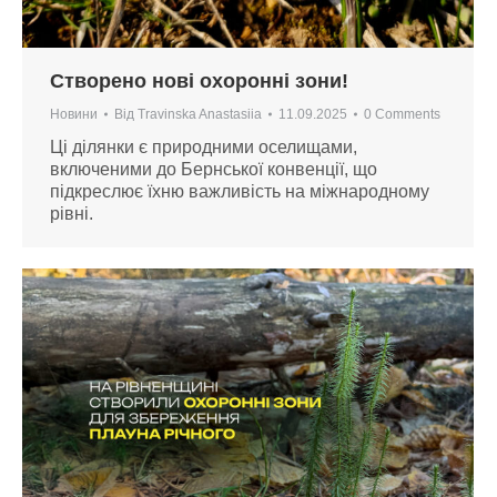
Створено нові охоронні зони!
Новини
Від
Travinska Anastasiia
11.09.2025
0 Comments
Ці ділянки є природними оселищами,
включеними до Бернської конвенції, що
підкреслює їхню важливість на міжнародному
рівні.