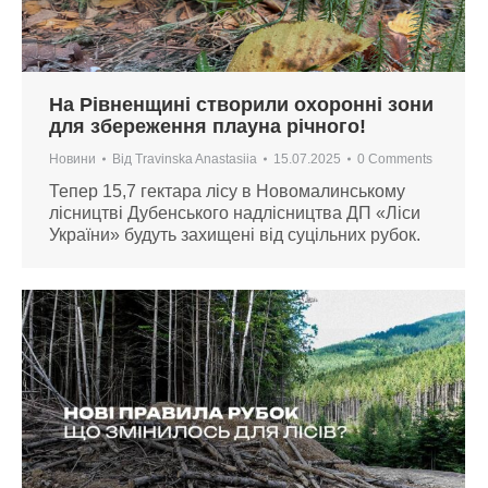
На Рівненщині створили охоронні зони
для збереження плауна річного!
Новини
Від
Travinska Anastasiia
15.07.2025
0 Comments
Тепер 15,7 гектара лісу в Новомалинському
лісництві Дубенського надлісництва ДП «Ліси
України» будуть захищені від суцільних рубок.