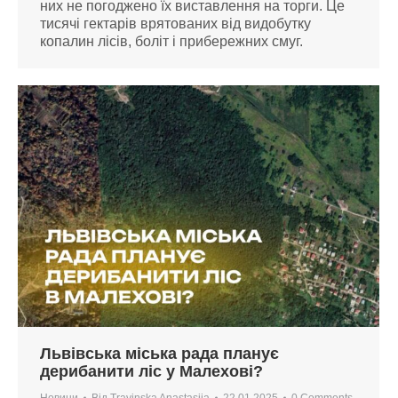
них не погоджено їх виставлення на торги. Це
тисячі гектарів врятованих від видобутку
копалин лісів, боліт і прибережних смуг.
Львівська міська рада планує
дерибанити ліс у Малехові?
Новини
Від
Travinska Anastasiia
22.01.2025
0 Comments