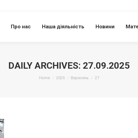
Про нас
Наша діяльність
Новини
Матері
Про нас
Наша діяльність
Новини
Мате
DAILY ARCHIVES:
27.09.2025
Ви тут:
Home
2025
Вересень
27