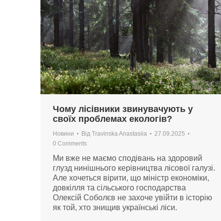
Чому лісівники звинувачують у
своїх проблемах екологів?
Новини
Від
Travinska Anastasiia
27.09.2025
0 Comments
Ми вже не маємо сподівань на здоровий
глузд нинішнього керівництва лісової галузі.
Але хочеться вірити, що міністр економіки,
довкілля та сільського господарства
Олексій Соболєв не захоче увійти в історію
як той, хто знищив українські ліси.