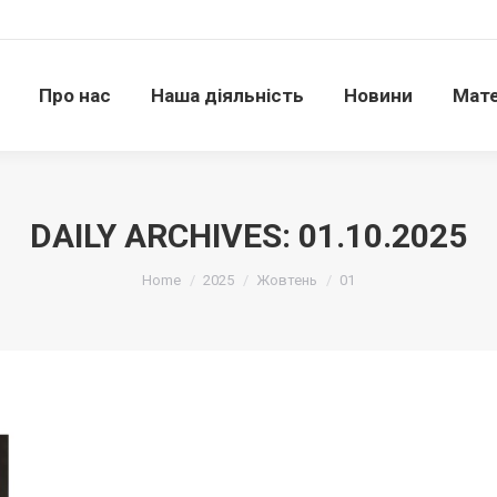
Про нас
Наша діяльність
Новини
Матері
Про нас
Наша діяльність
Новини
Мате
DAILY ARCHIVES:
01.10.2025
Ви тут:
Home
2025
Жовтень
01