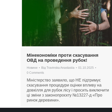
Мінекономіки проти скасування
ОВД на проведення рубок!
Новини
Від
Travinska Anastasiia
01.10.2025
0 Comments
Міністерство заявило, що НЕ підтримує
скасування процедури оцінки впливу на
довкілля для рубок лісу і просить виключити
ці зміни з законопроєкту №13227-д «Про
ринок деревини».