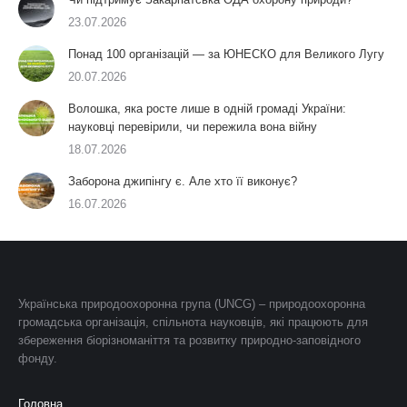
23.07.2026
Понад 100 організацій — за ЮНЕСКО для Великого Лугу
20.07.2026
Волошка, яка росте лише в одній громаді України:
науковці перевірили, чи пережила вона війну
18.07.2026
Заборона джипінгу є. Але хто її виконує?
16.07.2026
Українська природоохоронна група (UNCG) – природоохоронна
громадська організація, спільнота науковців, які працюють для
збереження біорізноманіття та розвитку природно-заповідного
фонду.
Головна