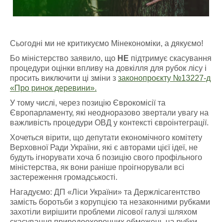
Сьогодні ми не критикуємо Мінекономіки, а дякуємо!
Бо міністерство заявило, що
НЕ
підтримує скасування
процедури оцінки впливу на довкілля для рубок лісу і
просить виключити ці зміни з
законопроєкту №13227-д
«Про ринок деревини».
У тому числі, через позицію Єврокомісії та
Європарламенту, які неодноразово звертали увагу на
важливість процедури ОВД у контексті євроінтеграції.
Хочеться вірити, що депутати економічного комітету
Верховної Ради України, які є авторами цієї ідеї, не
будуть ігнорувати хоча б позицію свого профільного
міністерства, як вони раніше проігнорували всі
застереження громадськості.
Нагадуємо: ДП «Ліси України» та Держлісагентство
замість боротьби з корупцією та незаконними рубками
захотіли вирішити проблеми лісової галузі шляхом
скасування природоохоронних обмежень на рубки.