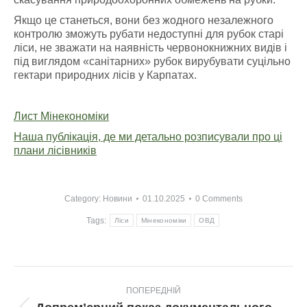
Якщо це станеться, вони без жодного незалежного
контролю зможуть рубати недоступні для рубок старі
ліси, не зважати на наявність червонокнижних видів і
під виглядом «санітарних» рубок вирубувати суцільно
гектари природних лісів у Карпатах.
Лист Мінекономіки
Наша публікація, де ми детально розписували про ці
плани лісівників
Category:
Новини
01.10.2025
0 Comments
Tags:
Ліси
Мінекономіки
ОВД
Post
ПОПЕРЕДНІЙ
navigation