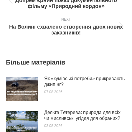
Допрем’єрний показ документального
Попередній
фільму «Природний кордон»
пост:
NEXT
На Волині схвалено створення двох нових
Next
заказників!
post:
Більше матеріалів
Як «кумівські потреби» прикривають
джипінг?
07.08.2026
Дельта Тетерева: природа для всіх
чи мисливські угіддя для обраних?
03.08.2026