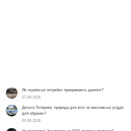
Як «кумівські потреби» прикривають джипінг?
07.08.2026
Дельта Тетерева: природа для всіх чи мисливські угіддя
для обраних?
03.08.2026
Чи підтримує Закарпатська ОДА охорону природи?