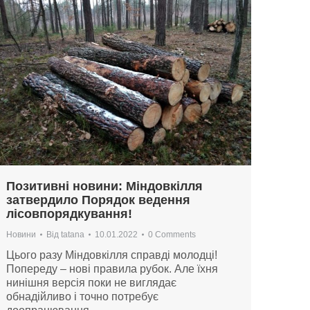
Позитивні новини: Міндовкілля
затвердило Порядок ведення
лісовпорядкування!
Новини
Від
tatana
10.01.2022
0 Comments
Цього разу Міндовкілля справді молодці!
Попереду – нові правила рубок. Але їхня
нинішня версія поки не виглядає
обнадійливо і точно потребує