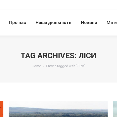
Про нас
Наша діяльність
Новини
Матері
Про нас
Наша діяльність
Новини
Мате
TAG ARCHIVES:
ЛІСИ
Ви тут:
Home
Entries tagged with "Ліси"