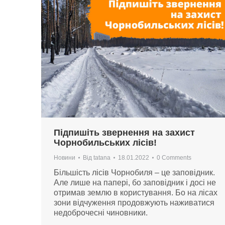
Підпишіть звернення на захист
Чорнобильських лісів!
Новини
Від
tatana
18.01.2022
0 Comments
Більшість лісів Чорнобиля – це заповідник.
Але лише на папері, бо заповідник і досі не
отримав землю в користування. Бо на лісах
зони відчуження продовжують наживатися
недоброчесні чиновники.