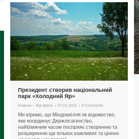
Президент створив національний
парк «Холодний Яр»
Новини
Від
tatana
07.01.2022
0 Comments
Ми віримо, що Міндовкілля як відомоство,
яке координує Держлісагенство,
найближчим часом посприяє створенню та
розширенню ще кількох важливих та цінних