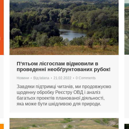
П’ятьом лісгоспам відмовили в
проведенні необґрунтованих рубок!
Новини
Від
tatana
21.02.2022
0 Comments
Завдяки підтримці читачів, ми продовжуємо
щоденну обробку Реєстру ОВД і аналіз
багатьох проектів планованої діяльності,
яка може бути шкідливою для природи.