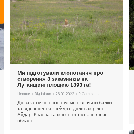
Ми підготували клопотання про
створення 8 заказників на
Луганщині площею 1893 га!
Новини
Від
tatana
26.01.2022
0 Comments
До заказників пропонуємо включити балки
та відслонення крейди в долинах річок
Айдар, Красна та їхніх приток на півночі
області.