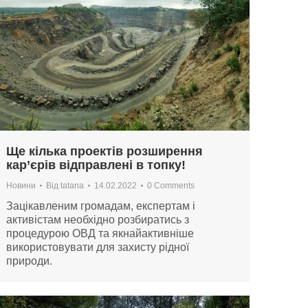
Ще кілька проектів розширення
кар’єрів відправлені в топку!
Новини
Від
tatana
14.02.2022
0 Comments
Зацікавленим громадам, експертам і
активістам необхідно розбиратись з
процедурою ОВД та якнайактивніше
використовувати для захисту рідної
природи.