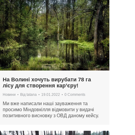
На Волині хочуть вирубати 78 га
лісу для створення кар’єру!
Новини
Від
tatana
19.01.2022
0 Comments
Ми вже написали наші зауваження та
просимо Міндовкілля відмовити у видачі
позитивного висновку з ОВД даному кейсу.