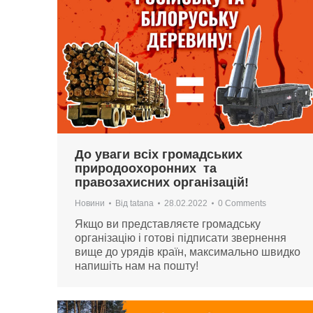
До уваги всіх громадських
природоохоронних та
правозахисних організацій!
Новини
Від
tatana
28.02.2022
0 Comments
Якщо ви представляєте громадську
організацію і готові підписати звернення
вище до урядів країн, максимально швидко
напишіть нам на пошту!