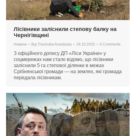
Лісівники заліснили степову балку на
Чернігівщині
Новини
Від
Travinska Anastasiia
29.10.2025
0 Comments
З офіційного допису ДП «Ліси України» у
соцмережах нам стало відомо, що лісівники
заліснили 5 га степової ділянки в межах
Срібнянської громади — на землях, які громада
передала лісівникам.