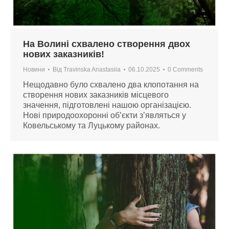
На Волині схвалено створення двох
нових заказників!
Новини
Від
Travinska Anastasiia
06.10.2025
0 Comments
Нещодавно було схвалено два клопотання на
створення нових заказників місцевого
значення, підготовлені нашою організацією.
Нові природоохоронні об’єкти з’являться у
Ковельському та Луцькому районах.