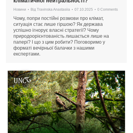
кліматичної нейтральності?
Новини
Від
Travinska Anastasiia
07.10.2025
0 Comments
Чому, попри постійні розмови про клімат,
ситуація стає лише гіршою? Як держава
успішно ігнорує власні стратегії? Чому
природоорієнтованість лишається лише на
папері? І що з цим робити? Поговоримо у
форматі вечірньої балачки з нашими
експертами.