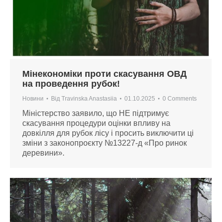
Мінекономіки проти скасування ОВД
на проведення рубок!
Новини
Від
Travinska Anastasiia
01.10.2025
0 Comments
Міністерство заявило, що НЕ підтримує
скасування процедури оцінки впливу на
довкілля для рубок лісу і просить виключити ці
зміни з законопроєкту №13227-д «Про ринок
деревини».