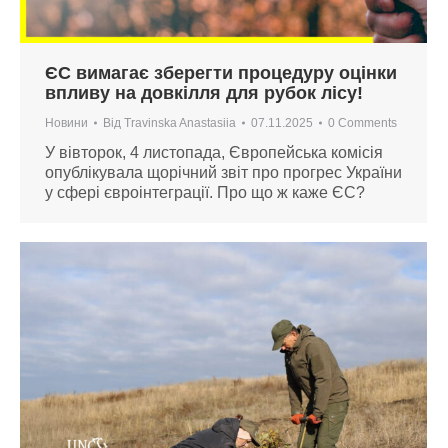
ЄС вимагає зберегти процедуру оцінки
впливу на довкілля для рубок лісу!
Новини
Від
Travinska Anastasiia
07.11.2025
0 Comments
У вівторок, 4 листопада, Європейська комісія
опублікувала щорічний звіт про прогрес України
у сфері євроінтеграції. Про що ж каже ЄС?