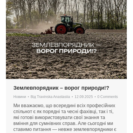
Землевпорядник – ворог природи!?
Новини
Від
Travinska Anastasiia
12.09.2025
0 Comments
Ми вважаємо, що всередині всіх професійних
спільнот є як порядні та чесні фахівці, так і ті,
які готові використовувати свої знання та
вміння для сумнівних справ. Але сьогодні ми
ставимо питання — невже землевпорядники є