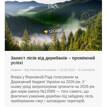
Захист лісів від дерибанів – проміжний
успіх!
Новини
Від
Travinska Anastasiia
23.10.2025
0 Comments
Вчора у Верховній Раді голосували за
Державний бюджет України на 2026 рік. У
ньому уряд запропонував зупинити на 2026 рік
дію норм закону №12089 — того самого, що
фактично узаконив дерибан під забудову лісів,
прибережних смуг і заповідних територій.