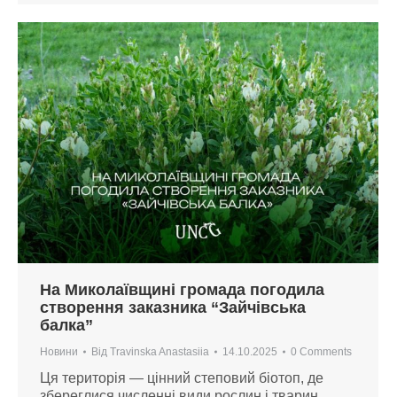
На Миколаївщині громада погодила
створення заказника “Зайчівська
балка”
Новини
Від
Travinska Anastasiia
14.10.2025
0 Comments
Ця територія — цінний степовий біотоп, де
збереглися численні види рослин і тварин,