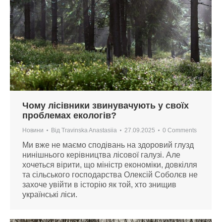
Чому лісівники звинувачують у своїх
проблемах екологів?
Новини
Від
Travinska Anastasiia
27.09.2025
0 Comments
Ми вже не маємо сподівань на здоровий глузд
нинішнього керівництва лісової галузі. Але
хочеться вірити, що міністр економіки, довкілля
та сільського господарства Олексій Соболєв не
захоче увійти в історію як той, хто знищив
українські ліси.