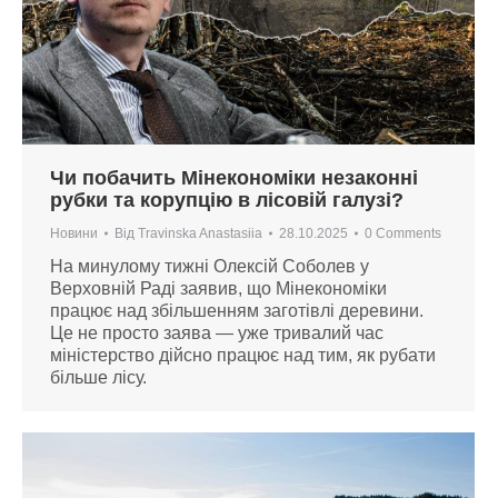
Чи побачить Мінекономіки незаконні
рубки та корупцію в лісовій галузі?
Новини
Від
Travinska Anastasiia
28.10.2025
0 Comments
На минулому тижні Олексій Соболев у
Верховній Раді заявив, що Мінекономіки
працює над збільшенням заготівлі деревини.
Це не просто заява — уже тривалий час
міністерство дійсно працює над тим, як рубати
більше лісу.