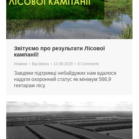
Звітуємо про результати Лісової
кампанії!
Новини
Від
tatana
12.08.2020
0 Comments
Завдяки підтримці небайдужих нам вдалося
надати охоронний статус як мінімум 566,9
гектарам лісу.