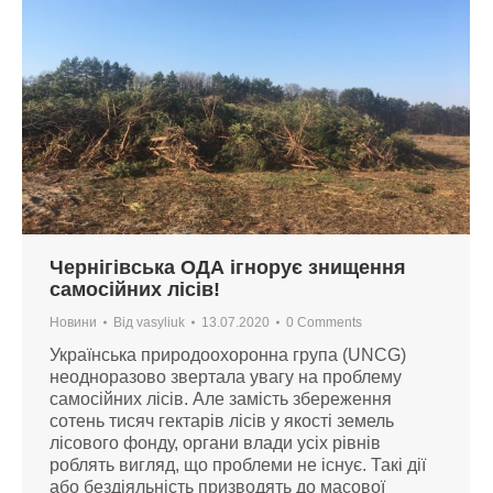
Чернігівська ОДА ігнорує знищення
самосійних лісів!
Новини
Від
vasyliuk
13.07.2020
0 Comments
Українська природоохоронна група (UNCG)
неодноразово звертала увагу на проблему
самосійних лісів. Але замість збереження
сотень тисяч гектарів лісів у якості земель
лісового фонду, органи влади усіх рівнів
роблять вигляд, що проблеми не існує. Такі дії
або бездіяльність призводять до масової