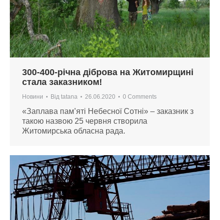
300-400-річна діброва на Житомирщині
стала заказником!
Новини
Від
tatana
26.06.2020
0 Comments
«Заплава пам’яті Небесної Сотні» – заказник з
такою назвою 25 червня створила
Житомирська обласна рада.