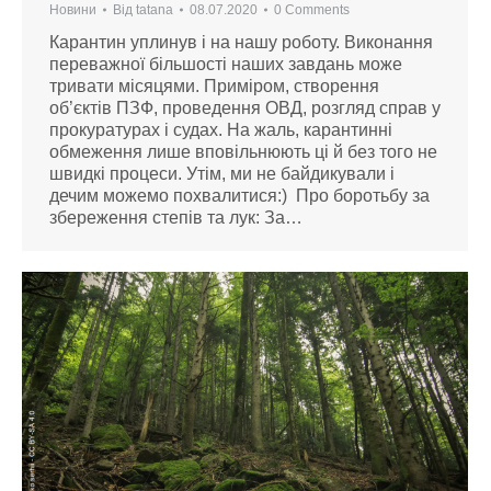
Новини
Від
tatana
08.07.2020
0 Comments
Карантин уплинув і на нашу роботу. Виконання
переважної більшості наших завдань може
тривати місяцями. Приміром, створення
об’єктів ПЗФ, проведення ОВД, розгляд справ у
прокуратурах і судах. На жаль, карантинні
обмеження лише вповільнюють ці й без того не
швидкі процеси. Утім, ми не байдикували і
дечим можемо похвалитися:) Про боротьбу за
збереження степів та лук: За…