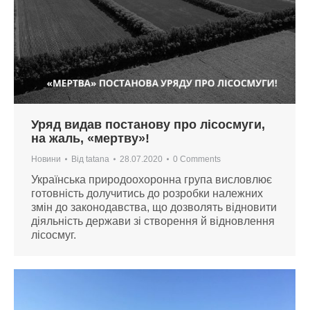
Уряд видав постанову про лісосмуги,
на жаль, «мертву»!
Новини
Від
tatana
28.07.2020
0 Comments
Українська природоохоронна група висловлює
готовність долучитись до розробки належних
змін до законодавства, що дозволять відновити
діяльність держави зі створення й відновлення
лісосмуг.