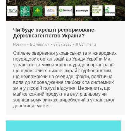
Чи буде нарешті реформоване
Держлісагентство України?
Новини
Від
vasyliuk
07.07.2020
0 Comments
Спільне звернення українських та міжнародних
неурядових організацій до Уряду України Ми,
українські та міжнародні неурядові організації,
що підписалися нижче, вкрай стурбовані тим,
що незважаючи на очевидні факти, політична
воля до впровадження глибоких та системних
змін у лісовій галузі відсутня. Це значить, що
майже кожний продукт на внутрішньому чи
зовнішньому ринках, вироблений з української
деревини, може…