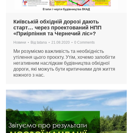
Київській обхідній дорозі дають
старт… через проектований НПП
«Приірпіння та Чернечий ліс»?
Новини
Від
tatana
21.08.2020
0 Comments
Ми розуміємо важливість та необхідність
утілення цього проєкту. Утім, хочемо запобігти
негативним наслідкам будівництва обхідної
дороги, які можуть бути критичними для життя
кожного з нас.