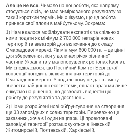
Але це не все.
Чимало нашої роботи, яка напряму
стосується лісів, не має вимірюваного результату за
такий короткий термін. Ми очікуємо, що ця робота
принесе свої плоди в майбутньому. Зокрема:
1) Нам вдалося мобілізувати експертів та спільно з
ними подати як мінімум 2 700 000 гектарів нових
територій та акваторій для включення до складу
Смарагдової мережі. Як мінімум 600 000 га – це цінні
для збереження ліси у долинах річок рівнинної
частини України та у малопорушених регіонах Карпат.
Ми сподіваємося, що Постійний Комітет Бернської
конвенції погодить включення цих територій до
Смарагдової мережі. У подальшому це дасть змогу
зберегти найцінніші екосистеми, однак наразі ми лише
очікуємо на рішення, що дозволить віднести цю
роботу до результатів та досягнень.
2) Нами розроблені нові обґрунтування на створення
ще 33 заповідних лісових територій. Переважно це
заказники, хоча є і один нацпарк. Ці проектовані
заповідні території розташовуються в Київській,
Житомирській, Полтавській, Харківській,