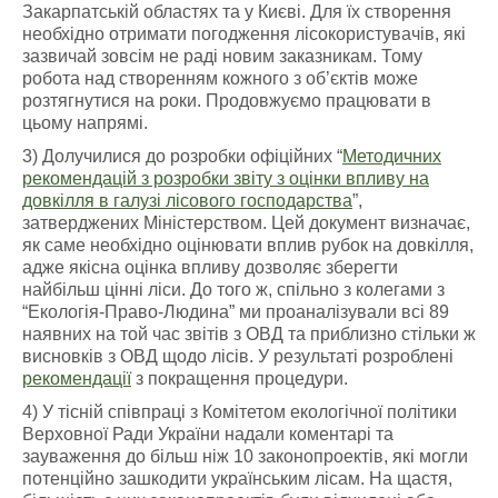
Закарпатській областях та у Києві. Для їх створення
необхідно отримати погодження лісокористувачів, які
зазвичай зовсім не раді новим заказникам. Тому
робота над створенням кожного з об’єктів може
розтягнутися на роки. Продовжуємо працювати в
цьому напрямі.
3) Долучилися до розробки офіційних “
Методичних
рекомендацій з розробки звіту з оцінки впливу на
довкілля в галузі лісового господарства
”,
затверджених Міністерством. Цей документ визначає,
як саме необхідно оцінювати вплив рубок на довкілля,
адже якісна оцінка впливу дозволяє зберегти
найбільш цінні ліси. До того ж, спільно з колегами з
“Екологія-Право-Людина” ми проаналізували всі 89
наявних на той час звітів з ОВД та приблизно стільки ж
висновків з ОВД щодо лісів. У результаті розроблені
рекомендації
з покращення процедури.
4) У тісній співпраці з Комітетом екологічної політики
Верховної Ради України надали коментарі та
зауваження до більш ніж 10 законопроектів, які могли
потенційно зашкодити українським лісам. На щастя,