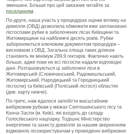
зменшені. Більше про цей заказник читайте за
посиланням
.
По-друге, наша участь у процедурах оцінки впливу на
довкілля (ОВД) дозволила обмежити вже заплановані
лісгоспами рубки в заболочених лісах Київщини та
Житомирщини на найближчі десять років. Рубки
забороняються ключовим документом процедури –
висновком з ОВД. Загальна площа таких ділянок
становить як мінімум 289,9 гектарів. Фактично навіть
більше, адже поки не всі лісгоспи надали відповідні
дані. Розташовуються ці заболочені ліси в
Житомирській (Словечанський, Радомишльський,
Житомирський, Народицький та Городницький
лісгоспи) та Київській (Поліський лісгосп) областях
(див. карту нижче).
По-третє, нам вдалося запобігти масштабним
вибірковим рубкам у межах Святошинського лісу та
Конча-Заспи (м. Київ), які входять до складу
Голосіївського нацпарку. Тодішнє Міністерство
енергетики та захисту довкілля за нашим зверненням
відмовило лісокористувачам у проведенні вибіркових