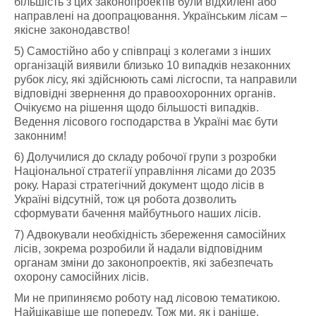
більшість з цих законопроектів були відхилені або
направлені на доопрацювання. Українським лісам –
якісне законодавство!
5) Самостійно або у співпраці з колегами з інших
організацій виявили близько 10 випадків незаконних
рубок лісу, які здійснюють самі лісгоспи, та направили
відповідні звернення до правоохоронних органів.
Очікуємо на рішення щодо більшості випадків.
Ведення лісового господарства в Україні має бути
законним!
6) Долучилися до складу робочої групи з розробки
Національної стратегії управління лісами до 2035
року. Наразі стратегічний документ щодо лісів в
Україні відсутній, тож ця робота дозволить
сформувати бачення майбутнього наших лісів.
7) Адвокували необхідність збереження самосійних
лісів, зокрема розробили й надали відповідним
органам зміни до законопроектів, які забезпечать
охорону самосійних лісів.
Ми не припиняємо роботу над лісовою тематикою.
Найцікавіше ще попереду. Тож ми, як і раніше,