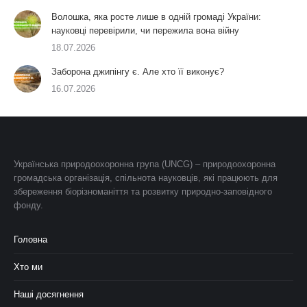
Волошка, яка росте лише в одній громаді України:
науковці перевірили, чи пережила вона війну
18.07.2026
Заборона джипінгу є. Але хто її виконує?
16.07.2026
Українська природоохоронна група (UNCG) – природоохоронна
громадська організація, спільнота науковців, які працюють для
збереження біорізноманіття та розвитку природно-заповідного
фонду.
Головна
Хто ми
Наші досягнення