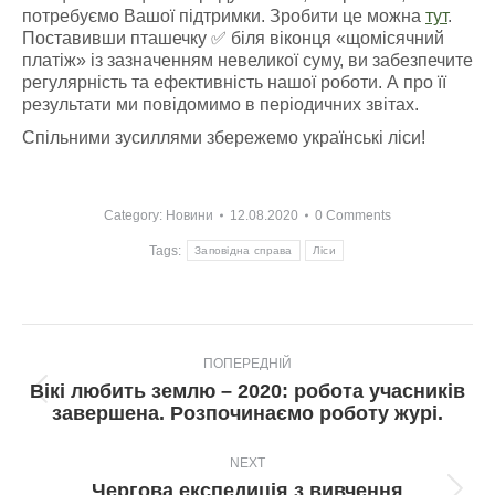
потребуємо Вашої підтримки. Зробити це можна
тут
.
Поставивши пташечку ✅ біля віконця «щомісячний
платіж» із зазначенням невеликої суму, ви забезпечите
регулярність та ефективність нашої роботи. А про її
результати ми повідомимо в періодичних звітах.
Спільними зусиллями збережемо українські ліси!
Category:
Новини
12.08.2020
0 Comments
Tags:
Заповідна справа
Ліси
Post
ПОПЕРЕДНІЙ
navigation
Вікі любить землю – 2020: робота учасників
Попередній
завершена. Розпочинаємо роботу журі.
пост:
NEXT
Чергова експедиція з вивчення