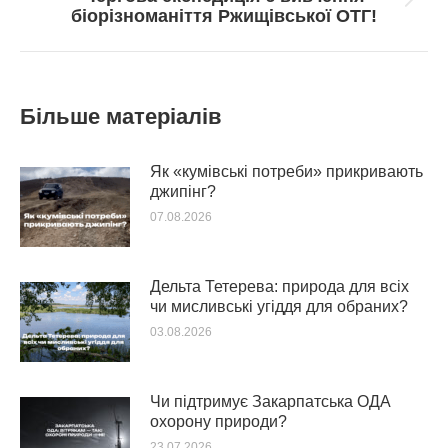
Next
біорізноманіття Ржищівської ОТГ!
post:
Більше матеріалів
Як «кумівські потреби» прикривають
джипінг?
07.08.2026
Дельта Тетерева: природа для всіх
чи мисливські угіддя для обраних?
03.08.2026
Чи підтримує Закарпатська ОДА
охорону природи?
23.07.2026