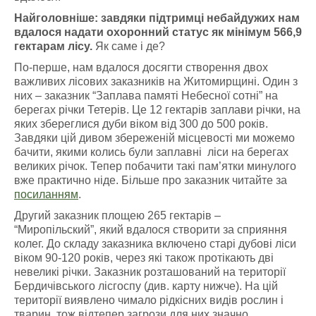
Найголовніше: завдяки підтримці небайдужих нам
вдалося надати охоронний статус як мінімум 566,9
гектарам лісу.
Як саме і де?
По-перше, нам вдалося досягти створення двох
важливих лісових заказників на Житомирщині. Один з
них – заказник “Заплава памяті Небесної сотні” на
берегах річки Тетерів. Це 12 гектарів заплави річки, на
яких збереглися дуби віком від 300 до 500 років.
Завдяки цій дивом збереженій місцевості ми можемо
бачити, якими колись були заплавні ліси на берегах
великих річок. Тепер побачити такі пам’ятки минулого
вже практично ніде. Більше про заказник читайте за
посиланням
.
Другий заказник площею 265 гектарів –
“Миропільский”, який вдалося створити за сприяння
колег. До складу заказника включено старі дубові ліси
віком 90-120 років, через які також протікають дві
невеликі річки. Заказник розташований на території
Бердичівського лісгоспу (див. карту нижче). На цій
території виявлено чимало рідкісних видів рослин і
тварин, тож відтепер загрози для них значно