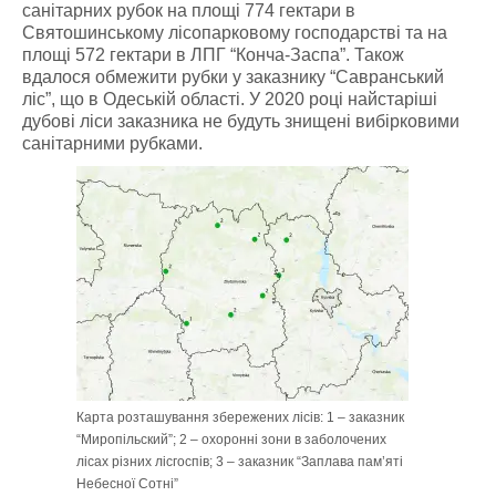
санітарних рубок на площі 774 гектари в
Святошинському лісопарковому господарстві та на
площі 572 гектари в ЛПГ “Конча-Заспа”. Також
вдалося обмежити рубки у заказнику “Савранський
ліс”, що в Одеській області. У 2020 році найстаріші
дубові ліси заказника не будуть знищені вибірковими
санітарними рубками.
Карта розташування збережених лісів: 1 – заказник
“Миропільский”; 2 – охоронні зони в заболочених
лісах різних лісгоспів; 3 – заказник “Заплава пам’яті
Небесної Сотні”