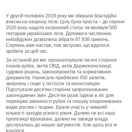
У другій половині 2019 року ми збирали благодійні
внески на охорону лісів. Ціль була проста – до серпня
2020 року надати охоронний статус як мінімум 500
гектарам українських лісів. Допомога численних
небайдужих дозволила зібрати 87 838 гривень.
Серпень вже настав, тож звітуємо, що вдалося
зробити за цей час.
За останній рік ми: проаналізували тисячі сторінок
планів рубок, звітів ОВД, актів Держекоінспекції,
судових рішень, законопроектів та нормативних
документів. Написали приблизно 450 запитів,
звернень і скарг у лісгоспи та екоінспекцію.
Підготували десятки сторінок запропонованих
законодавчих змін. Десятки разів їздили в ліс для
перевірки законності рубок та пошуку охоронюваних
видів рослин і тварин. Брали участь у чималій
кількості заходів різного рівня. Далеко не всі наші
пропозиції враховані, далеко не завжди влада
дослухалась до наших аргументів. Але щось все ж
вдалося.