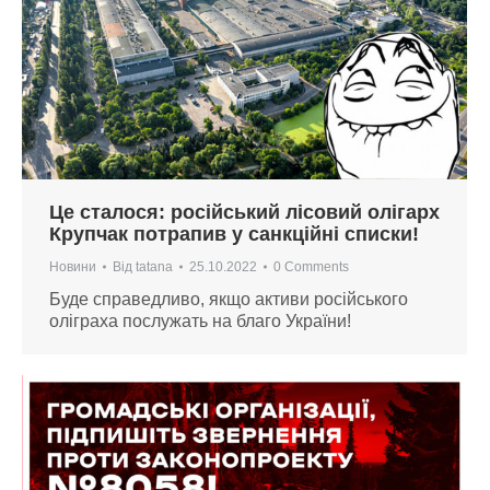
Це сталося: російський лісовий олігарх
Крупчак потрапив у санкційні списки!
Новини
Від
tatana
25.10.2022
0 Comments
Буде справедливо, якщо активи російського
оліграха послужать на благо України!