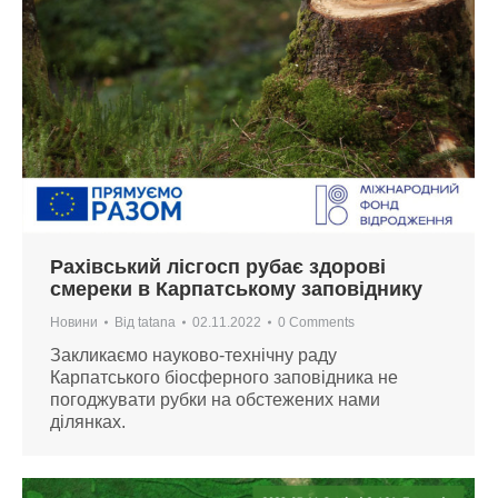
Рахівський лісгосп рубає здорові
смереки в Карпатському заповіднику
Новини
Від
tatana
02.11.2022
0 Comments
Закликаємо науково-технічну раду
Карпатського біосферного заповідника не
погоджувати рубки на обстежених нами
ділянках.