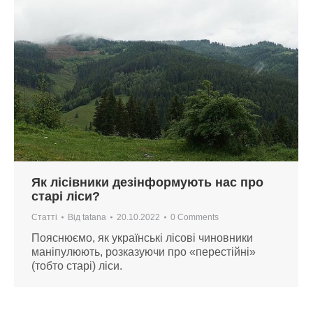
Як лісівники дезінформують нас про
старі ліси?
Статті
Від
tatana
20.10.2022
0 Comments
Пояснюємо, як українські лісові чиновники
маніпулюють, розказуючи про «перестійні»
(тобто старі) ліси.