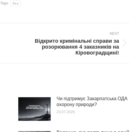
Tags:
Ліси
NEXT
Відкрито кримінальні справи за
Next
розорювання 4 заказників на
post:
Кіровоградщині!
Чи підтримує Закарпатська ОДА
охорону природи?
23.07.2026