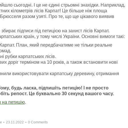
шло сьогодні. І це не єдині стрьомні знахідки. Наприклад,
тних кілометрів лісів Карпат! Це більше ніж площа
Брюсселя разом узяті. Про те, що ще цікавого виявив
бирає підписи під петицією на захист лісів Карпат.
патських країн, у тому числі України. Основні вимоги такі:
 Карпат. План, який передбачатиме не тільки реальне
ромад.
і рубки карпатських лісів.
их доріг терміном на 10 років, а також встановити нові
инили використовувати карпатську деревину, отримання
Тому, будь ласка, підпишіть петицію! І не просто
обіть репост. Це буквально 30 секунд вашого часу.
 на петицію
.
и
23.11.2022
0 Comments