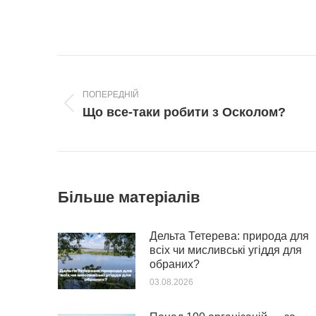
Post
navigation
ПОПЕРЕДНІЙ
Попередній
Що все-таки робити з Осколом?
пост:
Більше матеріалів
Дельта Тетерева: природа для
всіх чи мисливські угіддя для
обраних?
03.08.2026