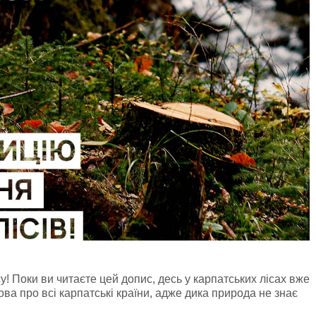
у! Поки ви читаєте цей допис, десь у карпатських лісах вже
ва про всі карпатські країни, адже дика природа не знає