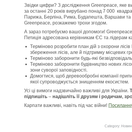
Звідки цифри? З дослідження Greenpeace, яке вий
за останні 20 років вирубано понад 7 000 квадра
Парижа, Берліна, Рима, Будапешта, Варшави та 
Greenpeace, розкажемо трохи згодом.
А зараз потребуємо вашої допомоги! Greenpeace з
Петиція адресована керівникам ЄС та лідерам кар
Терміново розробити план дій з охорони лісів
збереження лісів, але й підтримку місцевих г
Терміново заборонити будь-які безвідповідальн
Терміново заборонити будівництво нових лісов
зони суворої заповідності.
Домогтися, щоб деревообробні компанії прип
якої супроводжується знищенням екосистем.
Усі ці вимоги надзвичайно важливі для України.
підпишіть
–
надішліть її друзям і родичам, зр
Карпати важливі, навіть під час війни!
Посилання
Category:
Новин