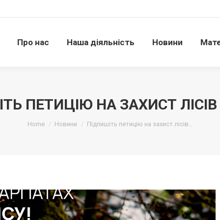
Про нас
Наша діяльність
Новини
Матері
Про нас
Наша діяльність
Новини
Мате
ТЬ ПЕТИЦІЮ НА ЗАХИСТ ЛІСІВ
Ви тут:
Home
Новини
Підпишіть петицію на захист лісів…