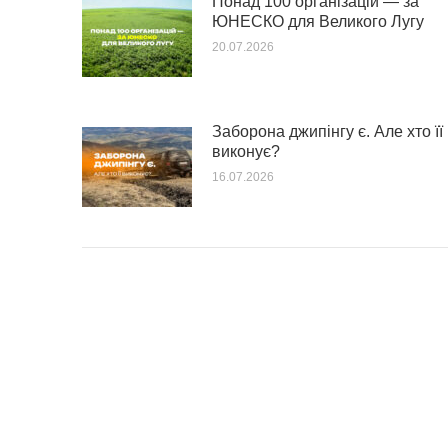
Понад 100 організацій — за
ЮНЕСКО для Великого Лугу
20.07.2026
Заборона джипінгу є. Але хто її
виконує?
16.07.2026