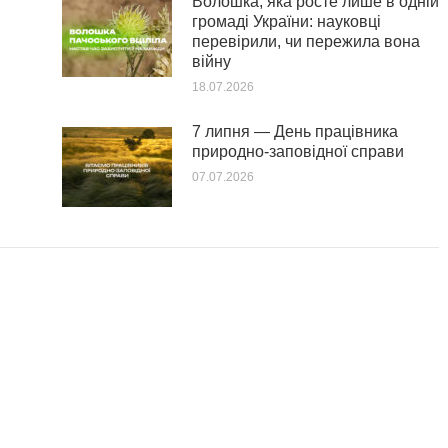
Волошка, яка росте лише в одній
громаді України: науковці
перевірили, чи пережила вона
війну
18.07.2026
7 липня — День працівника
природно-заповідної справи
07.07.2026