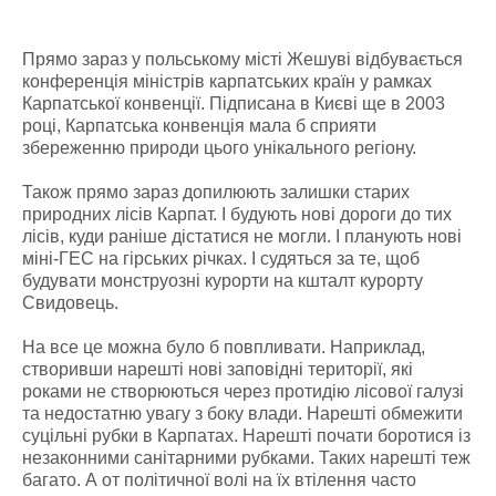
Прямо зараз у польському місті Жешуві відбувається
конференція міністрів карпатських країн у рамках
Карпатської конвенції. Підписана в Києві ще в 2003
році, Карпатська конвенція мала б сприяти
збереженню природи цього унікального регіону.
Також прямо зараз допилюють залишки старих
природних лісів Карпат. І будують нові дороги до тих
лісів, куди раніше дістатися не могли. І планують нові
міні-ГЕС на гірських річках. І судяться за те, щоб
будувати монструозні курорти на кшталт курорту
Свидовець.
На все це можна було б повпливати. Наприклад,
створивши нарешті нові заповідні території, які
роками не створюються через протидію лісової галузі
та недостатню увагу з боку влади. Нарешті обмежити
суцільні рубки в Карпатах. Нарешті почати боротися із
незаконними санітарними рубками. Таких нарешті теж
багато. А от політичної волі на їх втілення часто