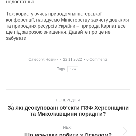
недостатньо.
Тож користуючись приводом міністерської
конференції, нагадуємо Міністерству захисту довкілля
та природних ресурсів України – природа Карпат все
ще під загрозою знищення. Давайте про це не
забувати!
Category:
Новини
22.11.2022
0 Comments
Tags:
Ліси
Post
ПОПЕРЕДНІЙ
navigation
За які деокуповані об’єкти ПЗФ Херсонщини
Попередній
та Миколаївщини порадіти?
пост:
NEXT
Next
Що все-таки робити з Осколом?