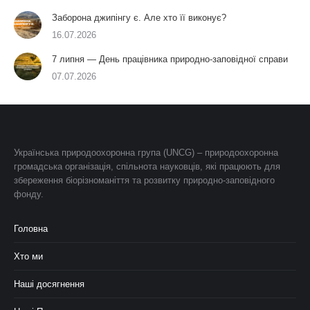
Заборона джипінгу є. Але хто її виконує?
16.07.2026
7 липня — День працівника природно-заповідної справи
07.07.2026
Українська природоохоронна група (UNCG) – природоохоронна
громадська організація, спільнота науковців, які працюють для
збереження біорізноманіття та розвитку природно-заповідного
фонду.
Головна
Хто ми
Наші досягнення