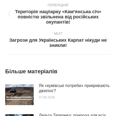
ПОПЕРЕДНІЙ
navigation
Територія нацпарку «Кам’янська січ»
Попередній
повністю звільнена від російських
пост:
окупантів!
NEXT
Загрози для Українських Карпат нікуди не
Next
зникли!
post:
Більше матеріалів
Як «кумівські потреби» прикривають
джипінг?
07.08.2026
Дельта Тетерева: природа для всіх