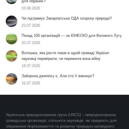
для обраних?
03.08.2026
Чи підтримує Закарпатська ОДА охорону природи?
23.07.2026
Понад 100 організацій — за ЮНЕСКО для Великого Лугу
20.07.2026
Волошка, яка росте лише в одній громаді України:
науковці перевірили, чи пережила вона війну
18.07.2026
Заборона джипінгу є. Але хто її виконує?
16.07.2026
Українська природоохоронна група (UNCG) – природоохоронна
громадська організація, спільнота науковців, які працюють для
збереження біорізноманіття та розвитку природно-заповідного