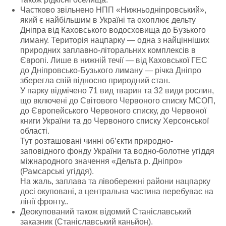
Частково звільнено НПП «Нижньодніпровський»,
який є найбільшим в Україні та охоплює дельту
Дніпра від Каховського водосховища до Бузького
лиману. Територія нацпарку — одна з найцінніших
природних заплавно-літоральних комплексів в
Європі. Лише в нижній течії — від Каховської ГЕС
до Дніпровсько-Бузького лиману — річка Дніпро
зберегла свій відносно природний стан.
У парку відмічено 71 вид тварин та 32 види рослин,
що включені до Світового Червоного списку МСОП,
до Європейського Червоного списку, до Червоної
книги України та до Червоного списку Херсонської
області.
Тут розташовані чинні об’єкти природно-
заповідного фонду України та водно-болотне угіддя
міжнародного значення «Дельта р. Дніпро»
(Рамсарські угіддя).
На жаль, заплава та лівобережні райони нацпарку
досі окуповані, а центральна частина перебуває на
лінії фронту..
Деокупований також відомий Станіславський
заказник (Станіславський каньйон).