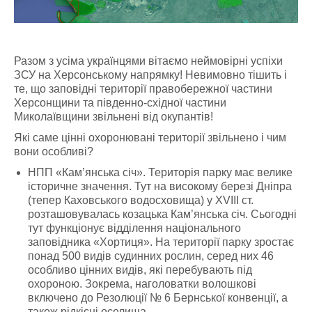
Разом з усіма українцями вітаємо неймовірні успіхи
ЗСУ на Херсонському напрямку! Невимовно тішить і
те, що заповідні території правобережної частини
Херсонщини та південно-східної частини
Миколаївщини звільнені від окупантів!
Які саме цінні охоронювані території звільнено і чим
вони особливі?
НПП «Кам’янська січ». Територія парку має велике
історичне значення. Тут на високому березі Дніпра
(тепер Каховського водосховища) у XVIII ст.
розташовувалась козацька Кам’янська січ. Сьогодні
тут функціонує відділення національного
заповідника «Хортиця». На території парку зростає
понад 500 видів судинних рослин, серед них 46
особливо цінних видів, які перебувають під
охороною. Зокрема, наголоватки волошкові
включено до Резолюції № 6 Бернської конвенції, а
також рідкісні оселища.