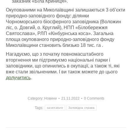
заказник «Біла Криниця».
Окупованими на Миколаївщині залишаються 3 об’єкти
природно-заповідного фонду: ділянки
Чорноморського біосферного заповідника (Воложин
ліс, о. Довгий, о. Круглий), НПП «Білобережжя
Святослава», РЛП «Кінбурнська коса». Загальна
площа окупованого природно-заповідного фонду
Миколаївщини становить близько 18 тис. га .
Нагадуємо, що з початку повномасштабного
вторгнення ми підтримуємо національні парки і
заповідники, що опинились в окупації, а також ті, які
вже стали звільненими. І ви також можете до цього
долучитись
.
Category:
Новини
21.11.2022
0 Comments
Tags:
savenature
Заповідна справа
Post