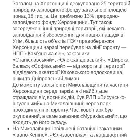
Загалом на Херсонщині деокуповано 25 територій
природно-заповідного фонду загальною площею
понад 18 тис.га. Це приблизно 13% природно-
заповідного фонду Херсонщини. Тут також
зосереджені інші природні території, які чекають
заповідання й збереження для наших нащадків.
Утім, більшість об’єктів ПЗФ правобережжя
Херсонщини наразі перебуває на лінії фронту —
НПП «Кам’янська січ», заказники
«Станіславський», «Олександрівський», «Широка
балка», «Софіївський» — від ворога ці території
відділяють акваторії Каховського водосховища,
річки та Дніпровський лиман.
До моменту звільнення Миколаївщини та частини
Херсонщини серед парків, які найбільше
страждали від воєнних дій, був РЛП «Висунсько-
Інгулецький» на Миколаївщині: через парк
проходила лінія фронту. Частково парк був
окупований, а саме заказник «Мурахівський», що
входить до його складу.
На Миколаївщині звільнені ботанічні заказники
«Івано-Кепіне», «Єлизаветівка» та ландшафтний