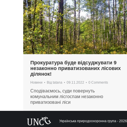
Прокуратура буде відсуджувати 9
незаконно приватизованих лісових
ділянок!
Новини
Від
tatana
09.11.2022
0 Comments
Сподіваємось, суди повернуть
комунальним лісгоспам незаконно
приватизовані ліси
Українська природоохоронна група - 2026