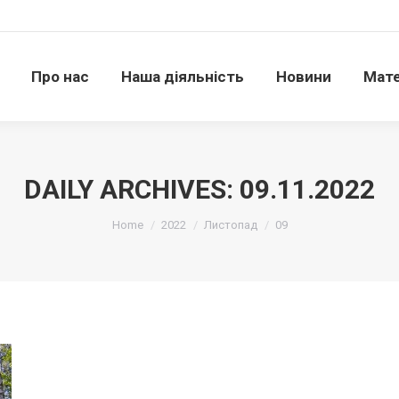
Про нас
Наша діяльність
Новини
Матері
Про нас
Наша діяльність
Новини
Мате
DAILY ARCHIVES:
09.11.2022
Ви тут:
Home
2022
Листопад
09