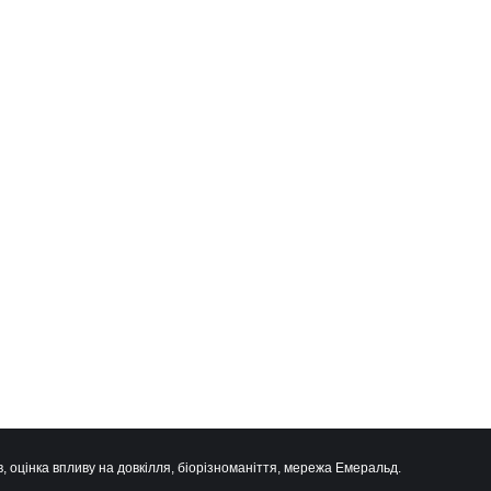
, оцінка впливу на довкілля, біорізноманіття, мережа Емеральд.