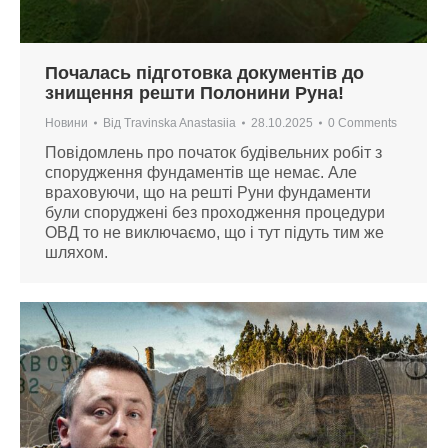
Почалась підготовка документів до
знищення решти Полонини Руна!
Новини
Від
Travinska Anastasiia
28.10.2025
0 Comments
Повідомлень про початок будівельних робіт з
спорудження фундаментів ще немає. Але
враховуючи, що на решті Руни фундаменти
були споруджені без проходження процедури
ОВД то не виключаємо, що і тут підуть тим же
шляхом.