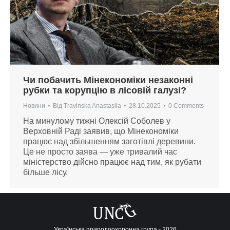
Чи побачить Мінекономіки незаконні
рубки та корупцію в лісовій галузі?
Новини
Від
Travinska Anastasiia
28.10.2025
0 Comments
На минулому тижні Олексій Соболев у
Верховній Раді заявив, що Мінекономіки
працює над збільшенням заготівлі деревини.
Це не просто заява — уже тривалий час
міністерство дійсно працює над тим, як рубати
більше лісу.
Українська природоохоронна група - 2026