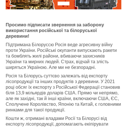
Просимо підписати звернення за заборону
використання російської та білоруської
деревини!
Підтримана Білоруссю Росія веде агресивну війну
проти України. Російські окупанти випускають ракети
та бомблять жилі райони, вбиваючи захисників
України та мирних людей. Страх, відчай та злість
ширяться Україною. Але ми не безпорадні.
Росія та Білорусь суттєво залежать від експорту
лісопродукції та інших продуктів з деревини. У 2021
році обсяг їх експорту з Російської Федерації становив
біля 13,9 мільярдів доларів США. Прямо чи непрямо,
але як західні, так й інші країни, включаючи США, ЄС,
Сполучене Королівство, Японію та Китай, є головними
ринками для такої продукції.
Кошти ж, отримані владами Росії та Білорусі від
експорту лісопродукції, допомагають екіпірувати