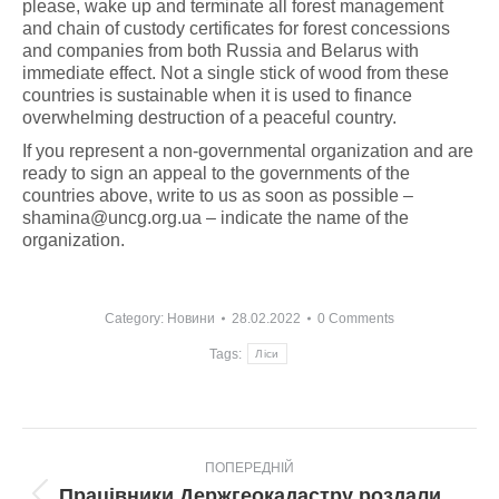
please, wake up and terminate all forest management
and chain of custody certificates for forest concessions
and companies from both Russia and Belarus with
immediate effect. Not a single stick of wood from these
countries is sustainable when it is used to finance
overwhelming destruction of a peaceful country.
If you represent a non-governmental organization and are
ready to sign an appeal to the governments of the
countries above, write to us as soon as possible –
shamina@uncg.org.ua
– indicate the name of the
organization.
Category:
Новини
28.02.2022
0 Comments
Tags:
Ліси
Post
ПОПЕРЕДНІЙ
navigation
Працівники Держгеокадастру роздали