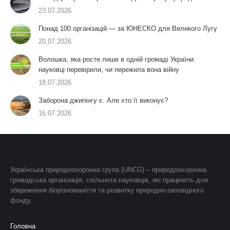
23.07.2026
Понад 100 організацій — за ЮНЕСКО для Великого Лугу
20.07.2026
Волошка, яка росте лише в одній громаді України:
науковці перевірили, чи пережила вона війну
18.07.2026
Заборона джипінгу є. Але хто її виконує?
16.07.2026
Українська природоохоронна група (UNCG) – природоохоронна
громадська організація, спільнота науковців, які працюють для
збереження біорізноманіття та розвитку природно-заповідного
фонду.
Головна