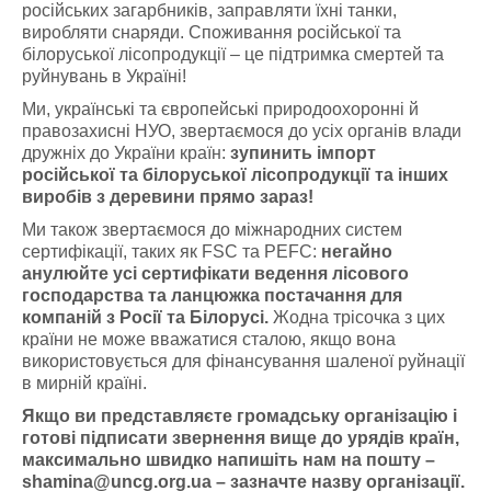
російських загарбників, заправляти їхні танки,
виробляти снаряди. Споживання російської та
білоруської лісопродукції – це підтримка смертей та
руйнувань в Україні!
Ми, українські та європейські природоохоронні й
правозахисні НУО, звертаємося до усіх органів влади
дружніх до України країн:
зупинить імпорт
російської та білоруської лісопродукції та інших
виробів з деревини прямо зараз!
Ми також звертаємося до міжнародних систем
сертифікації, таких як FSC та PEFC:
негайно
анулюйте усі сертифікати ведення лісового
господарства та ланцюжка постачання для
компаній з Росії та Білорусі.
Жодна трісочка з цих
країни не може вважатися сталою, якщо вона
використовується для фінансування шаленої руйнації
в мирній країні.
Якщо ви представляєте громадську організацію і
готові підписати звернення вище до урядів країн,
максимально швидко напишіть нам на пошту –
shamina@uncg.org.ua
– зазначте назву організації.