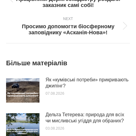
Попередній
заказник самі собі!
пост:
NEXT
Просимо допомогти біосферному
Next
заповіднику «Асканія-Нова»!
post:
Більше матеріалів
Як «кумівські потреби» прикривають
джипінг?
07.08.2026
Дельта Тетерева: природа для всіх
чи мисливські угіддя для обраних?
03.08.2026