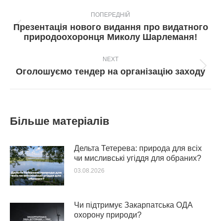
Post
ПОПЕРЕДНІЙ
navigation
Презентація нового видання про видатного
Попередній
природоохоронця Миколу Шарлеманя!
пост:
NEXT
Next
Оголошуємо тендер на організацію заходу
post:
Більше матеріалів
Дельта Тетерева: природа для всіх
чи мисливські угіддя для обраних?
03.08.2026
Чи підтримує Закарпатська ОДА
охорону природи?