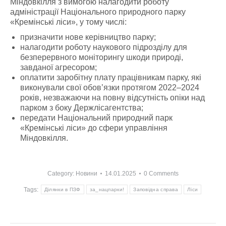
Міндовкілля з вимогою налагодити роботу
адміністрації Національного природного парку
«Кремінські ліси», у тому числі:
призначити нове керівництво парку;
налагодити роботу наукового підрозділу для
безперервного моніторингу шкоди природі,
завданої агресором;
оплатити заробітну плату працівникам парку, які
виконували свої обов’язки протягом 2022–2024
років, незважаючи на повну відсутність опіки над
парком з боку Держлісагентства;
передати Національний природний парк
«Кремінські ліси» до сфери управління
Міндовкілля.
Category:
Новини
14.01.2025
0 Comments
Tags:
Ділянки в ПЗФ
за_нацпарки!
Заповідна справа
Ліси