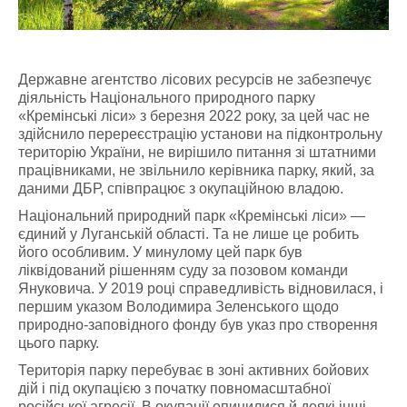
Державне агентство лісових ресурсів не забезпечує
діяльність Національного природного парку
«Кремінські ліси» з березня 2022 року, за цей час не
здійснило перереєстрацію установи на підконтрольну
територію України, не вирішило питання зі штатними
працівниками, не звільнило керівника парку, який, за
даними ДБР, співпрацює з окупаційною владою.
Національний природний парк «Кремінські ліси» —
єдиний у Луганській області. Та не лише це робить
його особливим. У минулому цей парк був
ліквідований рішенням суду за позовом команди
Януковича. У 2019 році справедливість відновилася, і
першим указом Володимира Зеленського щодо
природно-заповідного фонду був указ про створення
цього парку.
Територія парку перебуває в зоні активних бойових
дій і під окупацією з початку повномасштабної
російської агресії. В окупації опинилися й деякі інші