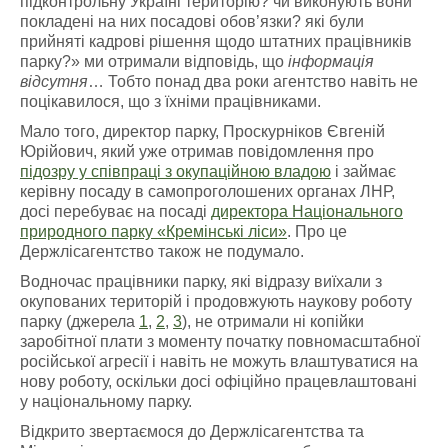
підконтрольну Україні територію? чи виконують вони
покладені на них посадові обов’язки? які були
прийняті кадрові рішення щодо штатних працівників
парку?» ми отримали відповідь, що
інформація
відсутня
… Тобто понад два роки агентство навіть не
поцікавилося, що з їхніми працівниками.
Мало того, директор парку, Проскурніков Євгеній
Юрійович, який уже отримав повідомлення про
підозру у співпраці з окупаційною владою
і займає
керівну посаду в самопроголошених органах ЛНР,
досі перебуває на посаді
директора Національного
природного парку «Кремінські ліси»
. Про це
Держлісагентство також не подумало.
Водночас працівники парку, які відразу виїхали з
окупованих територій і продовжують наукову роботу
парку (джерела
1
,
2
,
3
), не отримали ні копійки
заробітної плати з моменту початку повномасштабної
російської агресії і навіть не можуть влаштуватися на
нову роботу, оскільки досі офіційно працевлаштовані
у національному парку.
Відкрито звертаємося до Держлісагентства та