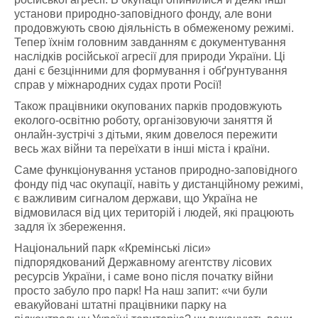
установи природно-заповідного фонду, але вони
продовжують свою діяльність в обмеженому режимі.
Тепер їхнім головним завданням є документування
наслідків російської агресії для природи України. Ці
дані є безцінними для формування і обґрунтування
справ у міжнародних судах проти Росії!
Також працівники окупованих парків продовжують
еколого-освітню роботу, організовуючи заняття й
онлайн-зустрічі з дітьми, яким довелося пережити
весь жах війни та переїхати в інші міста і країни.
Саме функціонування установ природно-заповідного
фонду під час окупації, навіть у дистанційному режимі,
є важливим сигналом держави, що Україна не
відмовилася від цих територій і людей, які працюють
задля їх збереження.
Національний парк «Кремінські ліси»
підпорядкований Державному агентству лісових
ресурсів України, і саме воно після початку війни
просто забуло про парк! На наш запит: «чи були
евакуйовані штатні працівники парку на