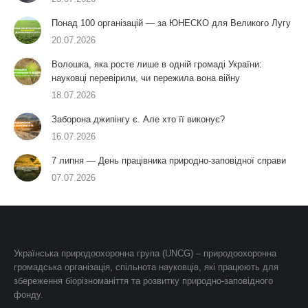
Понад 100 організацій — за ЮНЕСКО для Великого Лугу
20.07.2026
Волошка, яка росте лише в одній громаді України:
науковці перевірили, чи пережила вона війну
18.07.2026
Заборона джипінгу є. Але хто її виконує?
16.07.2026
7 липня — День працівника природно-заповідної справи
07.07.2026
Українська природоохоронна група (UNCG) – природоохоронна
громадська організація, спільнота науковців, які працюють для
збереження біорізноманіття та розвитку природно-заповідного
фонду.