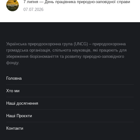
7 липня — День працівника природно-заповідної справи
07.07.2026
Українська природоохоронна група (UNCG) – природоохоронна
громадська організація, спільнота науковців, які працюють для
збереження біорізноманіття та розвитку природно-заповідного
фонду.
Головна
Хто ми
Наші досягнення
Наші Проєкти
Контакти