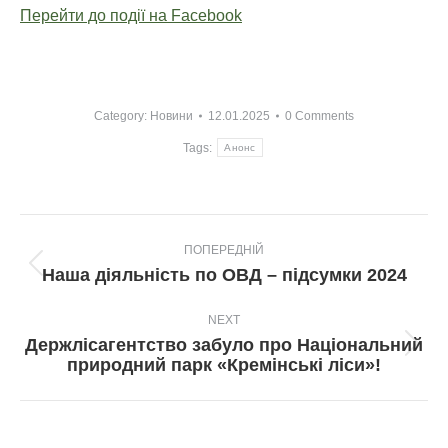
Перейти до події на Facebook
Category:
Новини
12.01.2025
0 Comments
Tags:
Анонс
Post
ПОПЕРЕДНІЙ
navigation
Попередній
Наша діяльність по ОВД – підсумки 2024
пост:
NEXT
Держлісагентство забуло про Національний
Next
природний парк «Кремінські ліси»!
post: