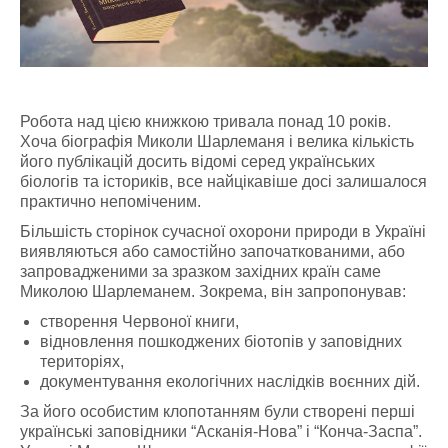
Робота над цією книжкою тривала понад 10 років.
Хоча біографія Миколи Шарлеманя і велика кількість
його публікацій досить відомі серед українських
біологів та істориків, все найцікавіше досі залишалося
практично непоміченим.
Більшість сторінок сучасної охорони природи в Україні
виявляються або самостійно започаткованими, або
запровадженими за зразком західних країн саме
Миколою Шарлеманем. Зокрема, він запропонував:
створення Червоної книги,
відновлення пошкоджених біотопів у заповідних
територіях,
документування екологічних наслідків воєнних дій.
За його особистим клопотанням були створені перші
українські заповідники “Асканія-Нова” і “Конча-Заспа”.