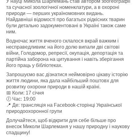
У науці Микола Шарлемань став автором зоогеографії
та сучасної зоологічної номенклатури, а в охороні
природи — перших україномовних видань.
Найдавніші відомості про багатьох рідкісних тварин
були детально задокументовані в Україні також саме
ним.
Водночас життя вченого склалося вкрай важким і
несправедливим: на його долю випали дві світові
війни, Голодомор, репресії, окупація, депортація та
партійна заборона на цитування і навіть зберігання
його праць у бібліотеках.
Запрошуємо вас дізнатися неймовірно цікаву історію
життя людини, яка дала найбільший поштовх для
розвитку охорони природи в нашій країні.
📅 Коли: 17 січня
🕖 Час: 19:00
📍 Де: трансляція на Facebook-сторінці Української
природоохоронної групи
Долучайтеся, щоб відкрити для себе більше про
внесок Миколи Шарлеманя у нашу природну і наукову
спадщину!