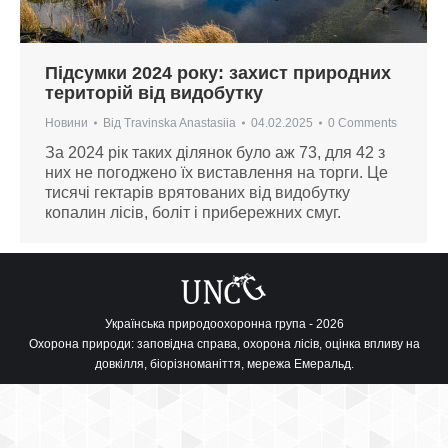
Підсумки 2024 року: захист природних
територій від видобутку
Новини
Від
Travinska Anastasiia
04.02.2025
0 Comments
За 2024 рік таких ділянок було аж 73, для 42 з
них не погоджено їх виставлення на торги. Це
тисячі гектарів врятованих від видобутку
копалин лісів, боліт і прибережних смуг.
Українська природоохоронна група - 2026
Охорона природи: заповідна справа, охорона лісів, оцінка впливу на
довкілля, біорізноманіття, мережа Емеральд.