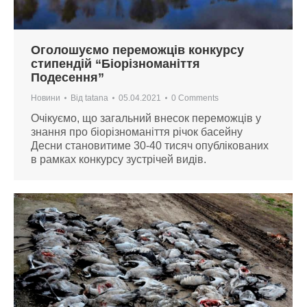
Оголошуємо переможців конкурсу
стипендій “Біорізноманіття
Подесення”
Новини
Від
tatana
05.04.2021
0 Comments
Очікуємо, що загальний внесок переможців у
знання про біорізноманіття річок басейну
Десни становитиме 30-40 тисяч опублікованих
в рамках конкурсу зустрічей видів.