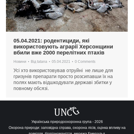
05.04.2021: родентициди, які
використовують аграрії Херсонщини
вбили вже 2000 перелітних птахів
Новини
Від
tatana
05.04.2021
0 Comments
Усі хто використовував отруйні не лише для
гризунів препарати просто розсипавши їх на
полях мають відшкодувати державі збитки у
повному обсязі.
Українська природоохоронна група - 2026
Охорона природи: заповідна справа, охорона лісів, оцінка впливу на
довкілля, біорізноманіття, мережа Емеральд.