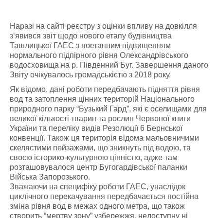
Наразі на сайті реєстру з оцінки впливу на довкілля
з’явився звіт щодо нового етапу будівництва
Ташлицької ГАЕС з поетапним підвищенням
нормального підпірного рівня Олександрівського
водосховища на р. Південний Буг. Завершення даного
Звіту очікувалось громадськістю з 2018 року.
Як відомо, дані роботи передбачають підняття рівня
вод та затоплення цінних територій Національного
природного парку “Бузький Гард”, які є оселищами для
великої кількості тварин та рослин Червоної книги
України та переліку видів Резолюції 6 Бернської
конвенції. Також ця територія відома мальовничими
скелястими пейзажами, що зникнуть під водою, та
своєю історико-культурною цінністю, адже там
розташовувалося центр Бугогардівської паланки
Війська Запорозького.
Зважаючи на специфіку роботи ГАЕС, унаслідок
циклічного перекачування передбачається постійна
зміна рівня вод в межах одного метра, що також
створить “мертву зону” узбережжя, недоступну ні