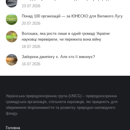
23.07.2026
Понад 100 організацій — за ЮНЕСКО для Великого Лугу
20.07.2026
Волошка, яка росте лише в одній громаді України:
науковці перевірили, чи пережила вона війну
18.07.2026
Заборона джипінгу є. Але хто її виконує?
16.07.2026
Українська природоохоронна група (UNCG) – природоохоронна
громадська організація, спільнота науковців, які працюють для
збереження біорізноманіття та розвитку природно-заповідного
фонду.
Головна