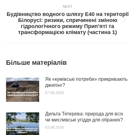
NEXT
Будівництво водного шляху Е40 на території
Білорусі: ризики, спричинені зміною
Next
гідрологічного режиму Прип’яті та
post:
трансформацією клімату (частина 1)
Більше матеріалів
Як «кумівські потреби» прикривають
джипінг?
07.08.2026
Дельта Тетерева: природа для всіх
чи мисливські угіддя для обраних?
03.08.2026