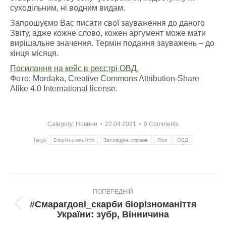
суходільним, ні водним видам.
Запрошуємо Вас писати свої зауваження до даного
Звіту, адже кожне слово, кожен аргумент може мати
вирішальне значення. Термін подання зауважень – до
кінця місяця.
Посилання на кейс в реєстрі ОВД.
Фото: Mordaka, Creative Commons Attribution-Share
Alike 4.0 International license.
Category:
Новини
22.04.2021
0 Comments
Tags:
Біорізноманіття
Заповідна справа
Ліси
ОВД
Post
ПОПЕРЕДНІЙ
navigation
#Смарагдові_скарби біорізноманіття
Попередній
України: зубр, Вінничина
пост: