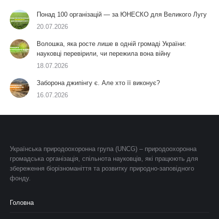
Понад 100 організацій — за ЮНЕСКО для Великого Лугу
20.07.2026
Волошка, яка росте лише в одній громаді України:
науковці перевірили, чи пережила вона війну
18.07.2026
Заборона джипінгу є. Але хто її виконує?
16.07.2026
Українська природоохоронна група (UNCG) – природоохоронна
громадська організація, спільнота науковців, які працюють для
збереження біорізноманіття та розвитку природно-заповідного
фонду.
Головна