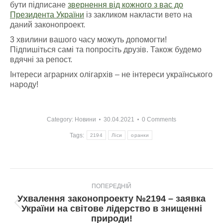
бути підписане
звернення від кожного з вас до
Президента України
із закликом накласти вето на
даний законопроект.
3 хвилини вашого часу можуть допомогти!
Підпишіться самі та попросіть друзів. Також будемо
вдячні за репост.
Інтереси аграрних олігархів – не інтереси українського
народу!
Category:
Новини
30.04.2021
0 Comments
Tags:
2194
Ліси
оранки
Post
ПОПЕРЕДНІЙ
navigation
Ухвалення законопроекту №2194 – заявка
Попередній
України на світове лідерство в знищенні
пост:
природи!