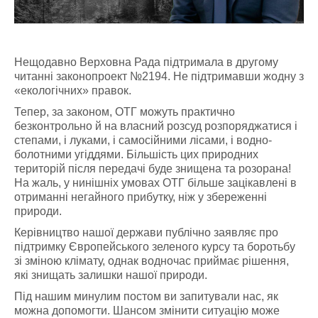
Нещодавно Верховна Рада підтримала в другому
читанні законопроект №2194. Не підтримавши жодну з
«екологічних» правок.
Тепер, за законом, ОТГ можуть практично
безконтрольно й на власний розсуд розпоряджатися і
степами, і луками, і самосійними лісами, і водно-
болотними угіддями. Більшість цих природних
територій після передачі буде знищена та розорана!
На жаль, у нинішніх умовах ОТГ більше зацікавлені в
отриманні негайного прибутку, ніж у збереженні
природи.
Керівництво нашої держави публічно заявляє про
підтримку Європейського зеленого курсу та боротьбу
зі зміною клімату, однак водночас приймає рішення,
які знищать залишки нашої природи.
Під нашим минулим постом ви запитували нас, як
можна допомогти. Шансом змінити ситуацію може