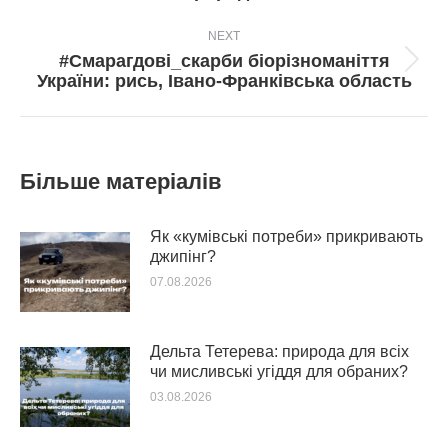
NEXT
#Смарагдові_скарби біорізноманіття
Next
України: рись, Івано-Франківська область
post:
Більше матеріалів
Як «кумівські потреби» прикривають
джипінг?
07.08.2026
Дельта Тетерева: природа для всіх
чи мисливські угіддя для обраних?
03.08.2026