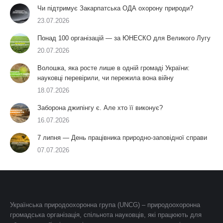
Чи підтримує Закарпатська ОДА охорону природи?
23.07.2026
Понад 100 організацій — за ЮНЕСКО для Великого Лугу
20.07.2026
Волошка, яка росте лише в одній громаді України:
науковці перевірили, чи пережила вона війну
18.07.2026
Заборона джипінгу є. Але хто її виконує?
16.07.2026
7 липня — День працівника природно-заповідної справи
07.07.2026
Українська природоохоронна група (UNCG) – природоохоронна
громадська організація, спільнота науковців, які працюють для