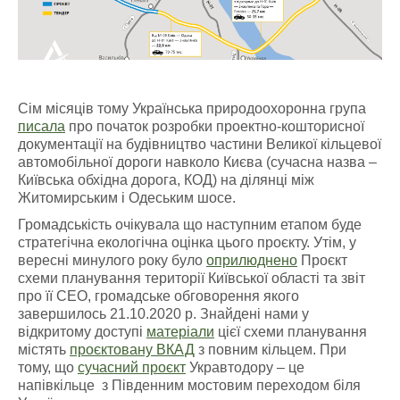
Сім місяців тому Українська природоохоронна група
писала
про початок розробки проектно-кошторисної
документації на будівництво частини Великої кільцевої
автомобільної дороги навколо Києва (сучасна назва –
Київська обхідна дорога, КОД) на ділянці між
Житомирським і Одеським шосе.
Громадськість очікувала що наступним етапом буде
стратегічна екологічна оцінка цього проєкту. Утім, у
вересні минулого року було
оприлюднено
Проєкт
схеми планування території Київської області та звіт
про її СЕО, громадське обговорення якого
завершилось 21.10.2020 р. Знайдені нами у
відкритому доступі
матеріали
цієї схеми планування
містять
проєктовану ВКАД
з повним кільцем. При
тому, що
сучасний проєкт
Укравтодору – це
напівкільце з Південним мостовим переходом біля