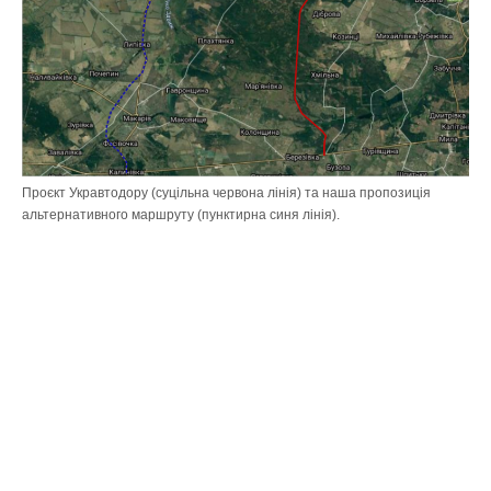
e
Біорі
За
сп
Проєкт Укравтодору (суцільна червона лінія) та наша пропозиція
альтернативного маршруту (пунктирна синя лінія).
Post
navigation