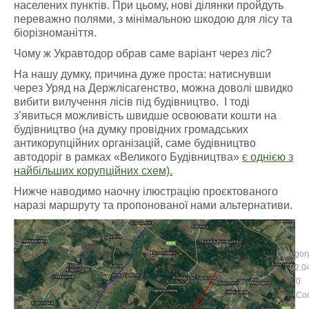
населених пунктів. При цьому, нові ділянки пройдуть
переважно полями, з мінімальною шкодою для лісу та
біорізноманіття.
Чому ж Укравтодор обрав саме варіант через ліс?
На нашу думку, причина дуже проста: натиснувши
через Уряд на Держлісагенство, можна доволі швидко
вибити вилучення лісів під будівництво. І тоді
з’явиться можливість швидше освоювати кошти на
будівництво (на думку провідних громадських
антикорупційних організацій, саме будівництво
автодоріг в рамках «Великого Будівництва»
є однією з
найбільших корупційних схем).
Нижче наводимо наочну ілюстрацію проєктованого
наразі маршруту та пропонованої нами альтернативи.
Categor
02.0
0
Co