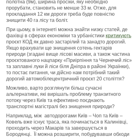
полотна (9м), ширина просіки, яку необхідно
прорубати, становить не менше 33 м. Отже, для
прокладання 12 км дороги треба буде повністю
знищити 40 га лісу та боліт.
При цьому, в інтернеті можна знайти низку статей, де
фахівці в сферах економіки та урбаністики
критикують
проєкт КОД як давно застарілий та занадто дорогий.
Якщо врахувати ще знищення сотень гектарів
природи (згадані вище лісові масиви, а також частина
проєктованого нацпарку «Приірпіння та Чернечий ліс»
та заплавні луки й ліси біля Дніпра в районі Українки),
то постає питання, чи дійсно нам потрібний такий
дорогий автомобілецентричний проєкт 20 століття?
Можливо, варто розглянути більш сучасні
альтернативи, які вирішать проблему транзитного
потоку через Київ та ефективно поєднають
транспортні магістралі без знищення природи?
Наприклад, між автодорогами Київ – Чоп та Київ –
Ковель вже існує траса, яка починається в Калинівці,
проходить через Макарів та завершується в
Бородянці. Її можна розширити, побудувавши обходи