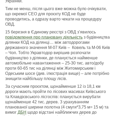
Українки.
Тим не менш, після цього вже можна було очікувати,
що окремої СЕО для проєкту КОД не буде
проводитись, а одразу варто чекати на процедуру
ОВД.
15 березня в Єдиному реєстрі з ОВД з’явилось
повідомлення про плановану діяльність
з будівництва
ділянки КОД на ділянці… між автодорогами
державного значення М-07 Київ – Ковель та М-06 Київ
– Чоп. Тобто Укравтодор вирішив розпочати
будівництво з ділянки, де планується найменше
автомобільне навантаження – 25-30 тис. авто/добу
проти 60-65 тис на ділянці між Житомирським і
Одеським шосе (див. ілюстрація вище) – але потрібно
знищити найбільшу площу лісів.
За сучасним проєктом, щонайменше 12 із 18,1 км
дороги мають пройти по лісових масивах Київського
та Клавдієвського лісгоспів: планується вирубати
щонайменше 42 тис. дерев. З урахуванням
планованої ширини полотна (4 смуги*3,75 м= 15 м) та
вимог
ДБН
щодо відстані найближчих дерев до