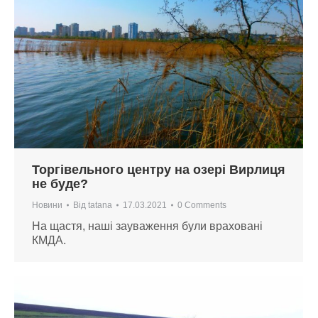
Торгівельного центру на озері Вирлиця
не буде?
Новини
Від
tatana
17.03.2021
0 Comments
На щастя, наші зауваження були враховані
КМДА.