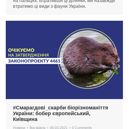
на пальцях. Втративши ці ділянки, ми назавжди
втратимо ці види з фауни України.
#Смарагдові_скарби біорізноманіття
України: бобер європейський,
Київщина
Новини
Від
tatana
06.03.2021
0 Comments