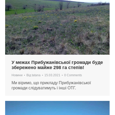
У межах Прибужанівської громади буде
збережено майже 298 га степів!
Новини
Від
tatana
15.03.2021
0 Comments
Ми віримо, що прикладу Прибужанівської
громади слідуватимуть і інші ОТГ.