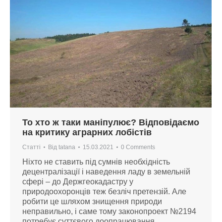
То хто ж таки маніпулює? Відповідаємо
на критику аграрних лобістів
Статті
Від
tatana
15.03.2021
0 Comments
Ніхто не ставить під сумнів необхідність
децентралізації і наведення ладу в земельній
сфері – до Держгеокадастру у
природоохоронців теж безліч претензій. Але
робити це шляхом знищення природи
неправильно, і саме тому законопроект №2194
потребує суттєвого доопрацювання.