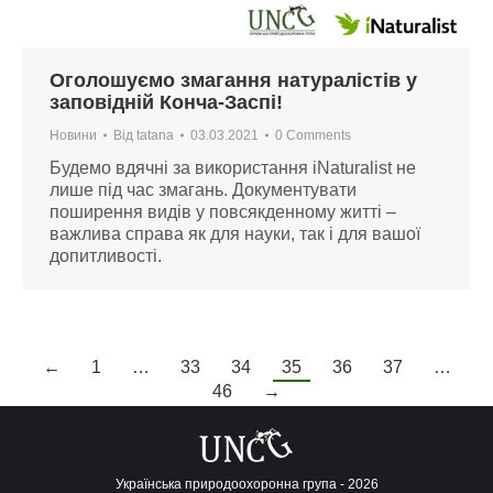
Оголошуємо змагання натуралістів у
заповідній Конча-Заспі!
Новини
Від
tatana
03.03.2021
0 Comments
Будемо вдячні за використання iNaturalist не
лише під час змагань. Документувати
поширення видів у повсякденному житті –
важлива справа як для науки, так і для вашої
допитливості.
←
1
…
33
34
35
36
37
…
46
→
Українська природоохоронна група - 2026