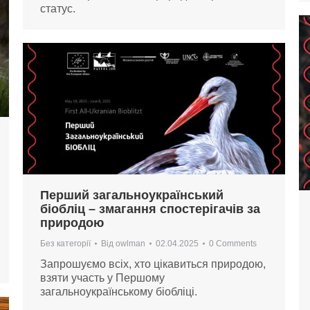
статус.
Перший загальноукраїнський
біобліц – змагання спостерігачів за
природою
Без категорії
Від
owlman
02.04.2025
0 Comments
Запрошуємо всіх, хто цікавиться природою,
взяти участь у Першому
загальноукраїнському біобліці.