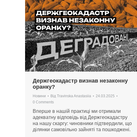
Держгеокадастр визнав незаконну
оранку?
Новини
Від
Travinska Anastasiia
24.03.2025
0 Comments
Вперше в нашій практиці ми отримали
адекватну відповідь від Держгеокадастру
на нашу скаргу: чиновники підтвердили, що
ділянки самовільно зайняті та пошкоджені.