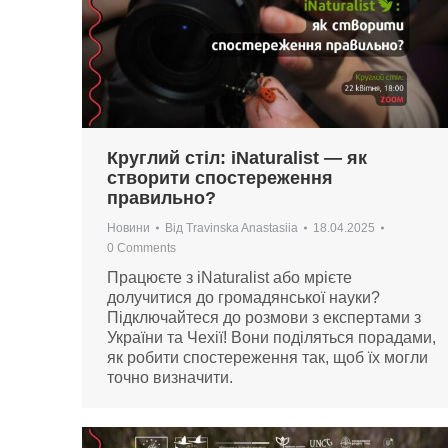
Круглий стіл: iNaturalist — як
створити спостереження
правильно?
Новини
Від
Travinska Anastasiia
18.04.2025
0 Comments
Працюєте з iNaturalist або мрієте
долучитися до громадянської науки?
Підключайтеся до розмови з експертами з
України та Чехії! Вони поділяться порадами,
як робити спостереження так, щоб їх могли
точно визначити.