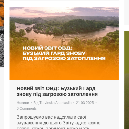
Новий звіт ОВД: Бузький Гард
знову під загрозою затоплення
Новини
Від
Travinska Anastasiia
21.03.2025
0 Comments
Запрошуємо вас надсилати свої
зауваження до цього Звіту, адже кожне
слово, кожен аргумент може мати