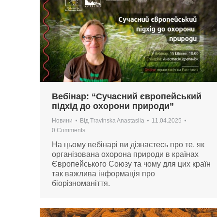
Вебінар: “Сучасний європейський
підхід до охорони природи”
Новини
Від
Travinska Anastasiia
11.04.2025
0 Comments
На цьому вебінарі ви дізнаєтесь про те, як
організована охорона природи в країнах
Європейського Союзу та чому для цих країн
так важлива інформація про
біорізноманіття.