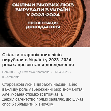
Скільки старовікових лісів
вирубали в Україні у 2023–2024
роках: презентація дослідження
Новини
Від
Travinska Anastasiia
16.04.2025
0 Comments
Старовікові ліси відіграють надзвичайно
важливу роль у збереженні біорізноманіття.
Але Україна стрімко їх втрачає, а
Держлісагентство прямо заявляє, що шукає
спосіб збільшити їх вирубку.