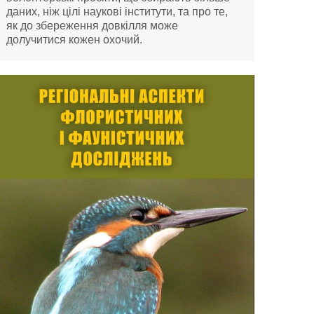
даних, ніж цілі наукові інститути, та про те,
як до збереження довкілля може
долучитися кожен охочий.