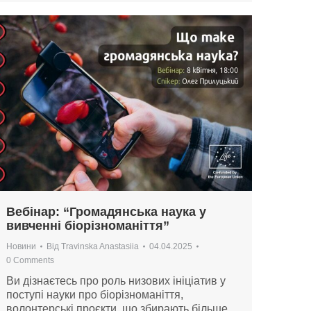
Вебінар: “Громадянська наука у
вивченні біорізноманіття”
Новини
Від
Travinska Anastasiia
04.04.2025
0 Comments
Ви дізнаєтесь про роль низових ініціатив у
поступі науки про біорізноманіття,
волонтерські проєкти, що збирають більше