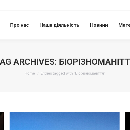
Про нас
Наша діяльність
Новини
Матері
Про нас
Наша діяльність
Новини
Мате
AG ARCHIVES:
БІОРІЗНОМАНІТ
Ви тут:
Home
Entries tagged with "Біорізноманіття"