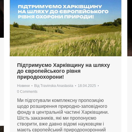
Підтримуємо Харківщину на шляху
до європейського рівня
природоохорони!
Новини
Від
Travinska Anastasiia
18.04.2025
0 Comments
Ми підготували комплексну пропозицію
щодо розширення природно-заповідного
фонду в центральній частині Харківщини.
Шість заказників, які ми пропонуємо
створити, вже давно відомі науковцям і
мають європейський природоохоронний