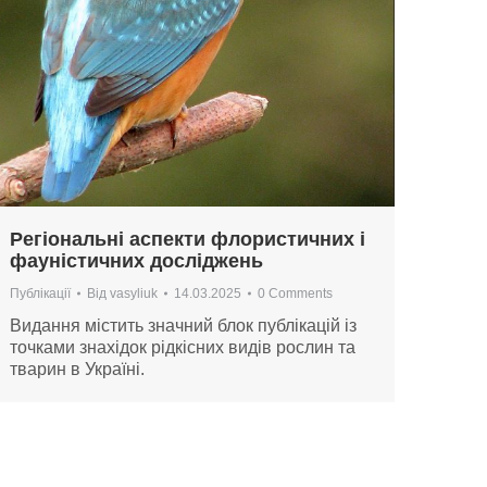
Регіональні аспекти флористичних і
фауністичних досліджень
Публікації
Від
vasyliuk
14.03.2025
0 Comments
Видання містить значний блок публікацій із
точками знахідок рідкісних видів рослин та
тварин в Україні.