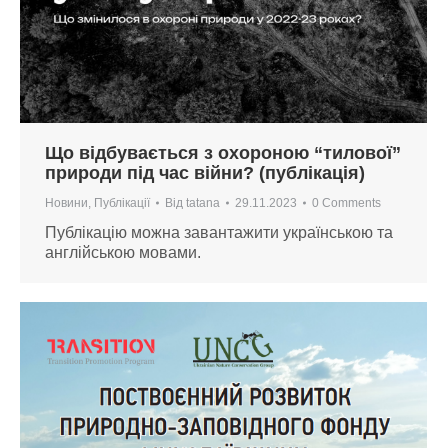
Що відбувається з охороною “тилової”
природи під час війни? (публікація)
Новини
,
Публікації
Від
tatana
29.11.2023
0 Comments
Публікацію можна завантажити українською та
англійською мовами.