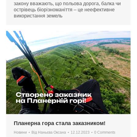
закону вважають, що польова дорога, балка чи
острівець біорізноманіття – це неефективне
використання земель
Планерна гора стала заказником!
Новини
Від
Наньєва Оксана
12.12.2023
0 Comments