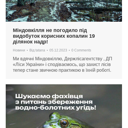
Міндовкілля не погодило під
видобуток корисних копалин 19
ділянок надр!
Новини
Від
tatana
05.12.2023
0 Comments
Ми вдячні Міндовкіллю, Держлісагентству , ДП
«Ліси України» і сподіваємось, що захист лісів
тепер стане звичною практикою в їхній роботі.