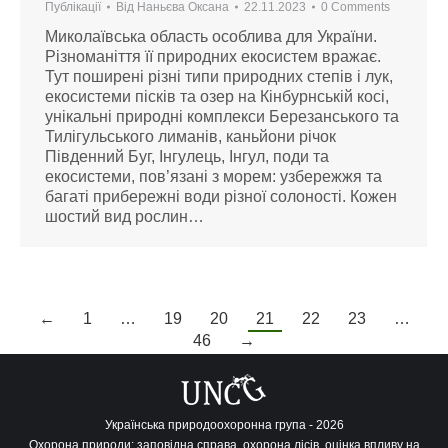
Публікації
Від
Наньєва Оксана
22.11.2023
0 Comments
Миколаївська область особлива для України.
Різноманіття її природних екосистем вражає.
Тут поширені різні типи природних степів і лук,
екосистеми пісків та озер на Кінбурнській косі,
унікальні природні комплекси Березанського та
Тилігульського лиманів, каньйони річок
Південний Буг, Інгулець, Інгул, поди та
екосистеми, пов’язані з морем: узбережжя та
багаті прибережні води різної солоності. Кожен
шостий вид рослин…
←
1
…
19
20
21
22
23
…
46
→
Українська природоохоронна група - 2026
Охорона природи: заповідна справа, охорона лісів, оцінка впливу на