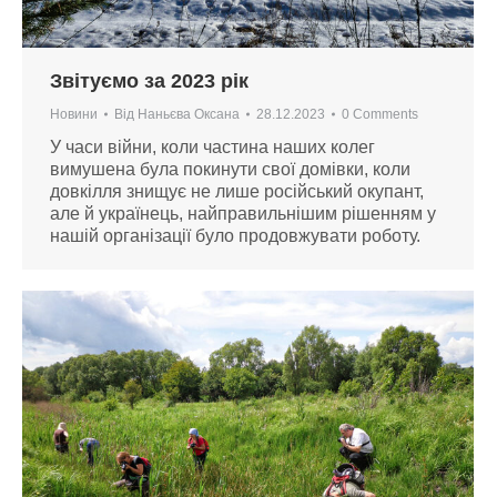
Звітуємо за 2023 рік
Новини
Від
Наньєва Оксана
28.12.2023
0 Comments
У часи війни, коли частина наших колег
вимушена була покинути свої домівки, коли
довкілля знищує не лише російський окупант,
але й українець, найправильнішим рішенням у
нашій організації було продовжувати роботу.