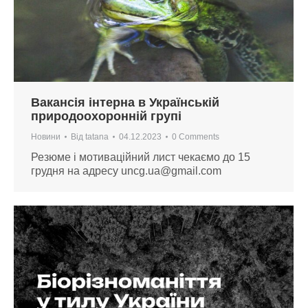
Вакансія інтерна в Українській
природоохоронній групі
Новини
Від
tatana
04.12.2023
0 Comments
Резюме і мотиваційний лист чекаємо до 15
грудня на адресу
uncg.ua@gmail.com