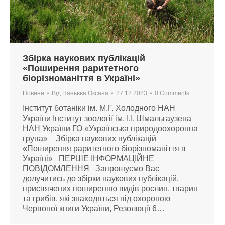
Збірка наукових публікацій
«Поширення раритетного
біорізноманіття в Україні»
Новини
Від
Наньєва Оксана
27.12.2023
0 Comments
Інститут ботаніки ім. М.Г. Холодного НАН
України Інститут зоології ім. І.І. Шмальгаузена
НАН України ГО «Українська природоохоронна
група» Збірка наукових публікацій
«Поширення раритетного біорізноманіття в
Україні» ПЕРШЕ ІНФОРМАЦІЙНЕ
ПОВІДОМЛЕННЯ Запрошуємо Вас
долучитись до збірки наукових публікацій,
присвячених поширенню видів рослин, тварин
та грибів, які знаходяться під охороною
Червоної книги України, Резолюції 6…