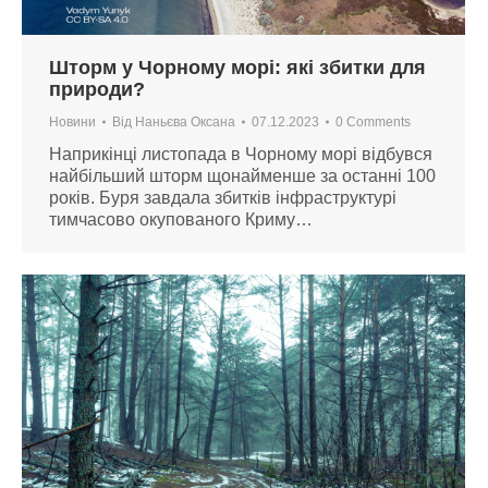
Шторм у Чорному морі: які збитки для
природи?
Новини
Від
Наньєва Оксана
07.12.2023
0 Comments
Наприкінці листопада в Чорному морі відбувся
найбільший шторм щонайменше за останні 100
років. Буря завдала збитків інфраструктурі
тимчасово окупованого Криму…