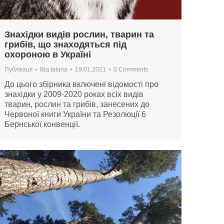
Знахідки видів рослин, тварин та
грибів, що знаходяться під
охороною в Україні
Публікації
Від
tatana
19.01.2021
0 Comments
До цього збірника включені відомості про
знахідки у 2009-2020 роках всіх видів
тварин, рослин та грибів, занесених до
Червоної книги України та Резолюції 6
Бернської конвенції.