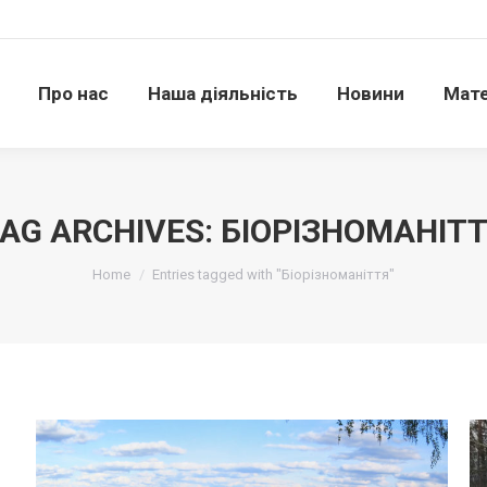
Про нас
Наша діяльність
Новини
Матері
Про нас
Наша діяльність
Новини
Мате
AG ARCHIVES:
БІОРІЗНОМАНІТ
Ви тут:
Home
Entries tagged with "Біорізноманіття"