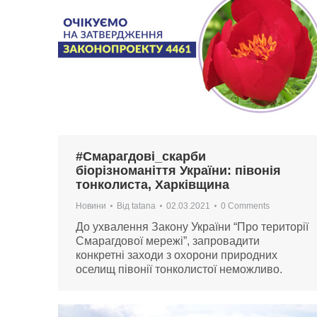
#Смарагдові_скарби
біорізноманіття України: півонія
тонколиста, Харківщина
Новини
Від
tatana
02.03.2021
0 Comments
До ухвалення Закону України “Про території
Смарагдової мережі”, запровадити
конкретні заходи з охорони природних
оселищ півонії тонколистої неможливо.