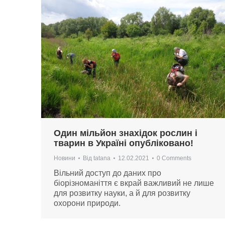
Один мільйон знахідок рослин і
тварин в Україні опубліковано!
Новини
Від
tatana
12.02.2021
0 Comments
Вільний доступ до даних про
біорізноманіття є вкрай важливий не лише
для розвитку науки, а й для розвитку
охорони природи.