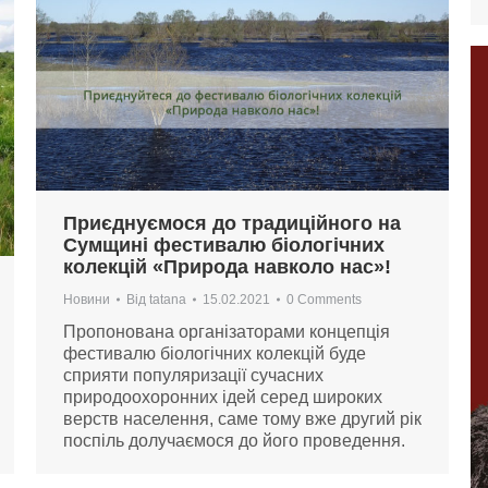
Приєднуємося до традиційного на
Сумщині фестивалю біологічних
колекцій «Природа навколо нас»!
Новини
Від
tatana
15.02.2021
0 Comments
Пропонована організаторами концепція
фестивалю біологічних колекцій буде
сприяти популяризації сучасних
природоохоронних ідей серед широких
верств населення, саме тому вже другий рік
поспіль долучаємося до його проведення.