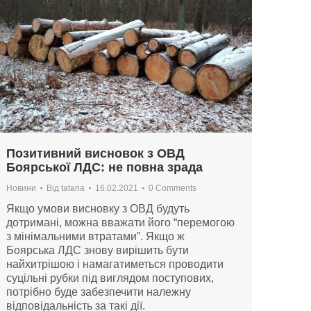
Позитивний висновок з ОВД
Боярської ЛДС: не повна зрада
Новини
Від
tatana
16.02.2021
0 Comments
Якщо умови висновку з ОВД будуть
дотримані, можна вважати його “перемогою
з мінімальними втратами”. Якщо ж
Боярська ЛДС знову вирішить бути
найхитрішою і намагатиметься проводити
суцільні рубки під виглядом поступових,
потрібно буде забезпечити належну
відповідальність за такі дії.