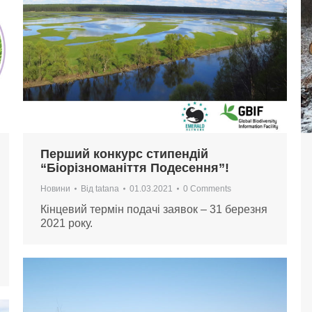
Перший конкурс стипендій
“Біорізноманіття Подесення”!
Новини
Від
tatana
01.03.2021
0 Comments
Кінцевий термін подачі заявок – 31 березня
2021 року.