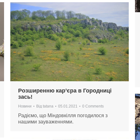
Розширенню кар’єра в Городниці
зась!
Новини
Від
tatana
05.01.2021
0 Comments
Радіємо, що Міндовкілля погодилося з
нашими зауваженнями.