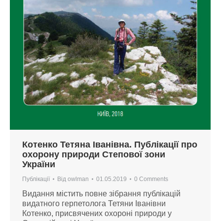
Котенко Тетяна Іванівна. Публікації про
охорону природи Степової зони
України
Публікації
Від
owlman
01.05.2019
0 Comments
Видання містить повне зібрання публікацій
видатного герпетолога Тетяни Іванівни
Котенко, присвячених охороні природи у