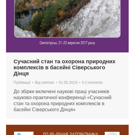
Сучасний стан та охорона природних
комплексів в басейні Сіверського
Дінця
Публікації
Від
owlman
01.05.2019
0 Comments
До збірки включені наукові праці учасників
науково-практичної конференції «Сучасний
стан та охорона природних комплексів в
басейні Сіверського Дінця»