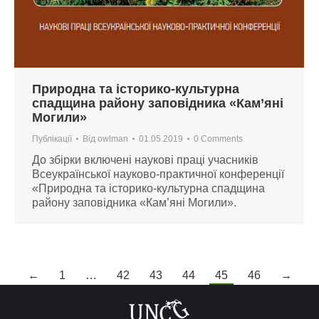
Природна та історико-культурна
спадщина району заповідника «Кам’яні
Могили»
Публікації
Від
owlman
01.05.2019
0 Comments
До збірки включені наукові праці учасників
Всеукраїнської науково-практичної конференції
«Природна та історико-культурна спадщина
району заповідника «Кам’яні Могили».
←
1
…
42
43
44
45
46
→