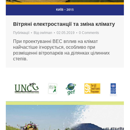
Вітряні електростанції та зміна клімату
Публікації
Від
owlman
02.05.2019
0 Comments
При проектуванні ВЕС вплив на клімат
найчастіше ігнорується, особливо при
розміщенні вітропарків на ділянках цілинних
степів.