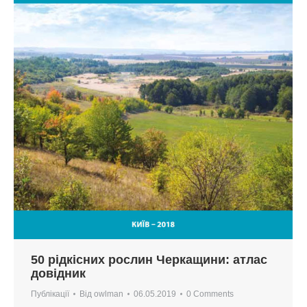
50 рідкісних рослин Черкащини: атлас
довідник
Публікації
Від
owlman
06.05.2019
0 Comments