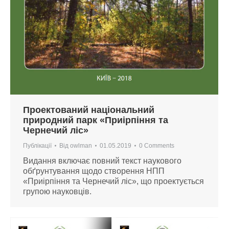
Проектований національний
природний парк «Приірпіння та
Чернечий ліс»
Публікації
Від
owlman
01.05.2019
0 Comments
Видання включає повний текст наукового
обґрунтування щодо створення НПП
«Приірпіння та Чернечий ліс», що проектується
групою науковців.