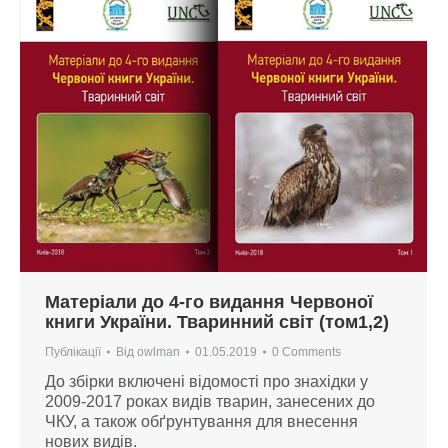
Матеріали до 4-го видання Червоної
книги України. Тваринний світ (том1,2)
Публікації
Від
owlman
01.05.2019
0 Comments
До збірки включені відомості про знахідки у
2009-2017 роках видів тварин, занесених до
ЧКУ, а також обґрунтування для внесення
нових видів.