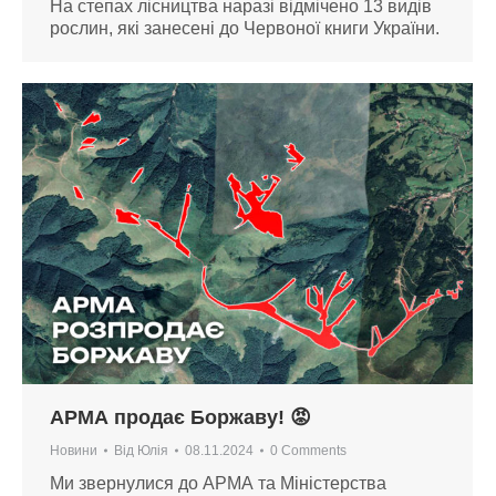
На степах лісництва наразі відмічено 13 видів
рослин, які занесені до Червоної книги України.
АРМА продає Боржаву! 😡
Новини
Від
Юлія
08.11.2024
0 Comments
Ми звернулися до АРМА та Міністерства