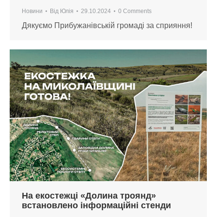
Новини
Від
Юлія
29.10.2024
0 Comments
Дякуємо Прибужанівській громаді за сприяння!
На екостежці «Долина троянд»
встановлено інформаційні стенди