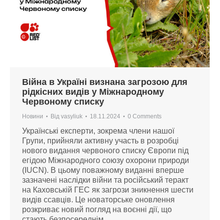
Війна в Україні визнана загрозою для
рідкісних видів у Міжнародному
Червоному списку
Новини
Від
vasyliuk
18.11.2024
0 Comments
Українські експерти, зокрема члени нашої
Групи, прийняли активну участь в розробці
нового видання червоного списку Європи під
егідою Міжнародного союзу охорони природи
(IUCN). В цьому поважному виданні вперше
зазначені наслідки війни та російський теракт
на Каховській ГЕС як загрози зникнення шести
видів ссавців. Це новаторське оновлення
розкриває новий погляд на воєнні дії, що
стають безпосереднім…