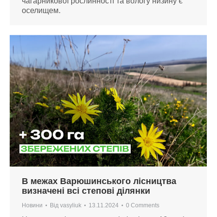
чагарникової рослинності та вологу низину є
оселищем.
В межах Варюшинського лісництва
визначені всі степові ділянки
Новини
Від
vasyliuk
13.11.2024
0 Comments