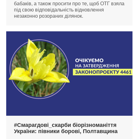
бабаків, а також просити про те, щоб ОТГ взяла
під свою відповідальність відновлення
незаконно розораних ділянок.
#Смарагдові_скарби біорізноманіття
України: півники борові, Полтавщина