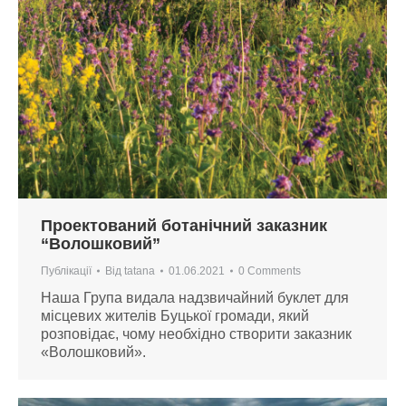
Проектований ботанічний заказник
“Волошковий”
Публікації
Від
tatana
01.06.2021
0 Comments
Наша Група видала надзвичайний буклет для
місцевих жителів Буцької громади, який
розповідає, чому необхідно створити заказник
«Волошковий».