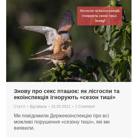
Знову про секс пташок: як лісгоспи та
екоінспекція ігнорують «сезон тиші»
Статті
Від
tatana
31.05.2021
1 Comment
Ми повідомили Держекоінспекцію про всі
можливі порушення «сезону тиші», які ми
виявили.