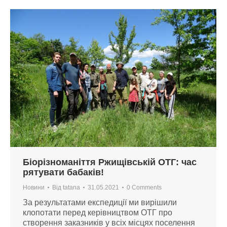
Біорізноманіття Ржищівській ОТГ: час
рятувати бабаків!
Новини
Від
tatana
31.05.2021
0 Comments
За результатами експедиції ми вирішили
клопотати перед керівництвом ОТГ про
створення заказників у всіх місцях поселення