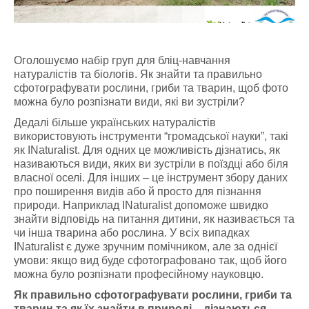
Оголошуємо набір груп для бліц-навчання
натуралістів та біологів. Як знайти та правильно
сфотографувати рослини, гриби та тварин, щоб фото
можна було розпізнати види, які ви зустріли?
Дедалі більше українських натуралістів
використовують інструменти “громадської науки”, такі
як INaturalist. Для одних це можливість дізнатись, як
називаються види, яких ви зустріли в поїздці або біля
власної оселі. Для інших – це інструмент збору даних
про поширення видів або й просто для пізнання
природи. Наприклад INaturalist допоможе швидко
знайти відповідь на питання дитини, як називається та
чи інша тварина або рослина. У всіх випадках
INaturalist є дуже зручним помічником, але за однієї
умови: якщо вид буде сфотографовано так, щоб його
можна було розпізнати професійному науковцю.
Як правильно сфотографувати рослини, гриби та
тварин та як їх знайти в природі – дізнаються