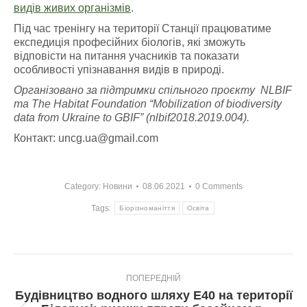
видів живих організмів
.
Під час тренінгу на території Станції працюватиме
експедиція професійних біологів, які зможуть
відповісти на питання учасників та показати
особливості упізнавання видів в природі.
Організовано за підтримки спільного проєкту NLBIF
та The Habitat Foundation “Mobilization of biodiversity
data from Ukraine to GBIF” (nlbif2018.2019.004).
Контакт:
uncg.ua@gmail.com
Category:
Новини
08.06.2021
0 Comments
Tags:
Біорізноманіття
Освіта
Post
ПОПЕРЕДНІЙ
navigation
Будівництво водного шляху Е40 на території