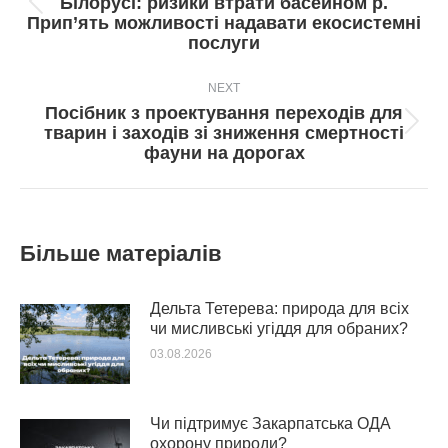
Білорусі: ризики втрати басейном р.
Попередній
Прип’ять можливості надавати екосистемні
пост:
послуги
NEXT
Посібник з проектування переходів для
Next
тварин і заходів зі зниження смертності
post:
фауни на дорогах
Більше матеріалів
Дельта Тетерева: природа для всіх
чи мисливські угіддя для обраних?
03.08.2026
Чи підтримує Закарпатська ОДА
охорону природи?