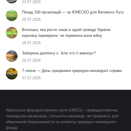
23.07.2026
Понад 100 організацій — за ЮНЕСКО для Великого Лугу
20.07.2026
Волошка, яка росте лише в одній громаді України:
науковці перевірили, чи пережила вона війну
18.07.2026
Заборона джипінгу є. Але хто її виконує?
16.07.2026
7 липня — День працівника природно-заповідної справи
07.07.2026
Українська природоохоронна група (UNCG) – природоохоронна
громадська організація, спільнота науковців, які працюють для
збереження біорізноманіття та розвитку природно-заповідного
фонду.