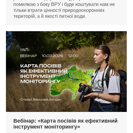
помилкою з боку ВРУ і буде коштувати нам не
тільки втрати цінності природоохоронних
територій, а й якості питної води.
Вебінар: «Карта посівів як ефективний
інструмент моніторингу»