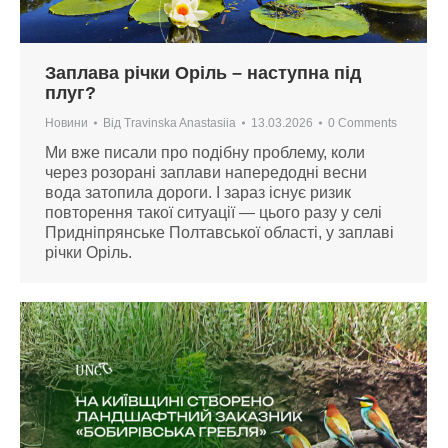
Заплава річки Оріль – наступна під
плуг?
Новини
Від
Travinska Anastasiia
13.03.2026
0 Comments
Ми вже писали про подібну проблему, коли
через розорані заплави напередодні весни
вода затопила дороги. І зараз існує ризик
повторення такої ситуації — цього разу у селі
Придніпрянське Полтавської області, у заплаві
річки Оріль.