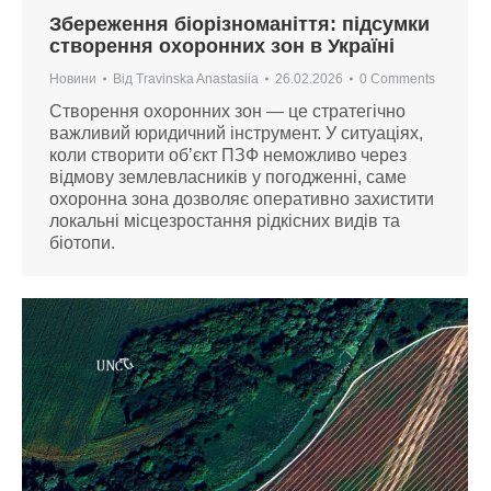
Збереження біорізноманіття: підсумки
створення охоронних зон в Україні
Новини
Від
Travinska Anastasiia
26.02.2026
0 Comments
Створення охоронних зон — це стратегічно
важливий юридичний інструмент. У ситуаціях,
коли створити об’єкт ПЗФ неможливо через
відмову землевласників у погодженні, саме
охоронна зона дозволяє оперативно захистити
локальні місцезростання рідкісних видів та
біотопи.