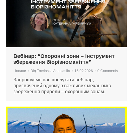
Вебінар: “Охоронні зони – інструмент
збереження біорізноманіття”
Новини
Від
Travinska Anastasiia
16.02.2026
0 Comments
Запрошуємо вас послухати вебінар,
присвячений одному з важливих механізмів
збереження природи – охоронним зонам.