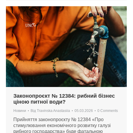
Законопроєкт № 12384: рибний бізнес
ціною питної води?
Новини
Від
Travinska Anastasiia
05.03.2026
0 Comments
Прийняття законопроєкту № 12384 «Про
стимулювання економічного розвитку галузі
рибного господарства» буде фатальною