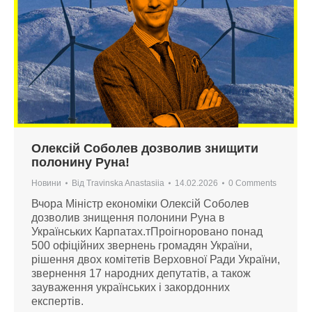
Олексій Соболев дозволив знищити
полонину Руна!
Новини
Від
Travinska Anastasiia
14.02.2026
0 Comments
Вчора Міністр економіки Олексій Соболев
дозволив знищення полонини Руна в
Українських Карпатах.тПроігноровано понад
500 офіційних звернень громадян України,
рішення двох комітетів Верховної Ради України,
звернення 17 народних депутатів, а також
зауваження українських і закордонних
експертів.