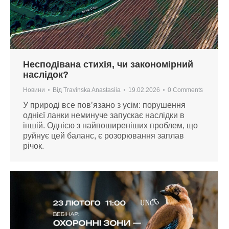
Несподівана стихія, чи закономірний
наслідок?
Новини
Від
Travinska Anastasiia
19.02.2026
0 Comments
У природі все пов’язано з усім: порушення
однієї ланки неминуче запускає наслідки в
іншій. Однією з найпоширеніших проблем, що
руйнує цей баланс, є розорювання заплав
річок.