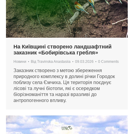
На Київщині створено ландшафтний
заказник «Бобирівська гребля»
Новини
Від
Travinska Anastasiia
09.03.2026
0 Comments
Заказник створено з метою збереження
природного комплексу в долині річки Городок
поблизу села Ємчиха. Ця територія поєднує
лісові та лучні біотопи, які є осередком
біорізноманіття та наразі вразливі до
антропогенного впливу.