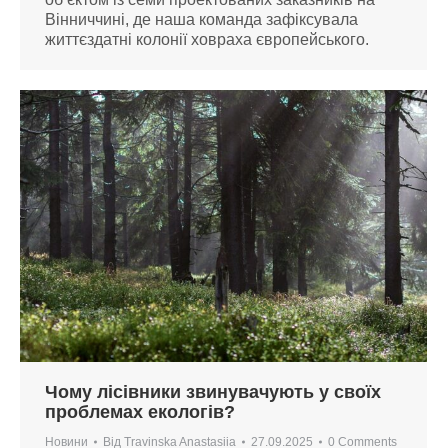
Вінниччині, де наша команда зафіксувала
життєздатні колонії ховраха європейського.
Чому лісівники звинувачують у своїх
проблемах екологів?
Новини
Від
Travinska Anastasiia
27.09.2025
0 Comments