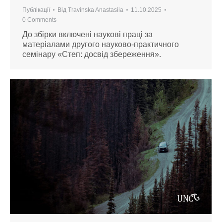
Публікації
Від
Travinska Anastasiia
11.10.2025
0 Comments
До збірки включені наукові праці за
матеріалами другого науково-практичного
семінару «Степ: досвід збереження».