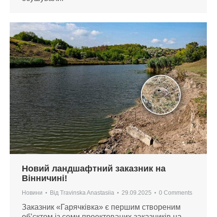
Новий ландшафтний заказник на
Вінничині!
Новини
Від
Travinska Anastasiia
29.09.2025
0 Comments
Заказник «Гарячківка» є першим створеним
об’єктом із семи проектованих заказників на