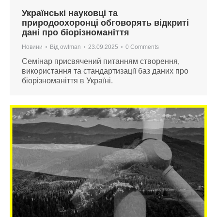
Українські науковці та
природоохоронці обговорять відкриті
дані про біорізноманіття
Новини
Від
owlman
23.09.2025
0 Comments
Семінар присвячений питанням створення,
використання та стандартизації баз даних про
біорізноманіття в Україні.