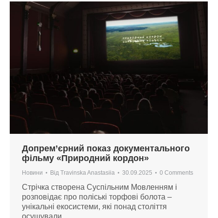
Допрем’єрний показ документального
фільму «Природний кордон»
Новини
Від
Travinska Anastasiia
30.09.2025
0 Comments
Стрічка створена Суспільним Мовленням і
розповідає про поліські торфові болота –
унікальні екосистеми, які понад століття
осушували.