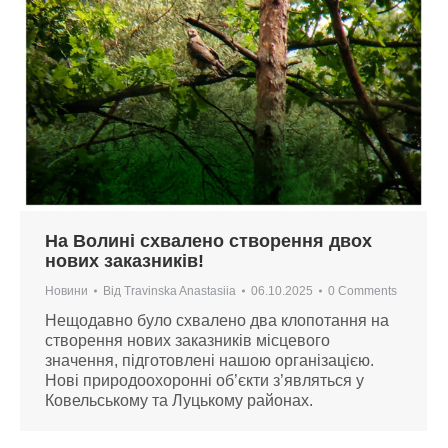
На Волині схвалено створення двох
нових заказників!
Новини
Від
Travinska Anastasiia
06.10.2025
0 Comments
Нещодавно було схвалено два клопотання на
створення нових заказників місцевого
значення, підготовлені нашою організацією.
Нові природоохоронні об’єкти з’являться у
Ковельському та Луцькому районах.