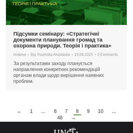
Підсумки семінару: «Стратегічні
документи планування громад та
охорона природи. Теорія і практика»
Новини
Від
Travinska Anastasiia
15.09.2025
0 Comments
За результатами заходу планується
направлення конкретних рекомендацій
органам влади щодо вирішення наявних
проблем.
←
1
…
6
7
8
9
10
…
46
→