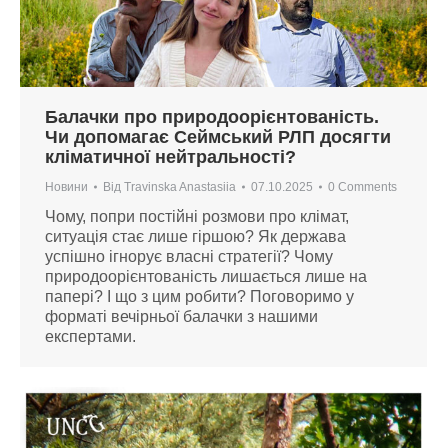
Балачки про природоорієнтованість.
Чи допомагає Сеймський РЛП досягти
кліматичної нейтральності?
Новини
Від
Travinska Anastasiia
07.10.2025
0 Comments
Чому, попри постійні розмови про клімат,
ситуація стає лише гіршою? Як держава
успішно ігнорує власні стратегії? Чому
природоорієнтованість лишається лише на
папері? І що з цим робити? Поговоримо у
форматі вечірньої балачки з нашими
експертами.