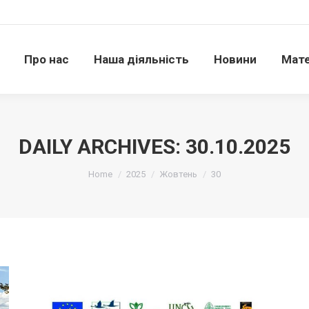
Про нас
Наша діяльність
Новини
Матері
Про нас
Наша діяльність
Новини
Мате
DAILY ARCHIVES:
30.10.2025
Ви тут:
Home
2025
Жовтень
30