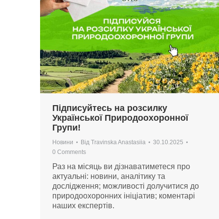
Підписуйтесь на розсилку
Української Природоохоронної
Групи!
Новини
Від
Travinska Anastasiia
30.10.2025
0 Comments
Раз на місяць ви дізнаватиметеся про
актуальні: новини, аналітику та
дослідження; можливості долучитися до
природоохоронних ініціатив; коментарі
наших експертів.