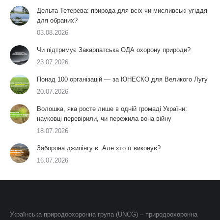
Дельта Тетерева: природа для всіх чи мисливські угіддя
для обраних?
03.08.2026
Чи підтримує Закарпатська ОДА охорону природи?
23.07.2026
Понад 100 організацій — за ЮНЕСКО для Великого Лугу
20.07.2026
Волошка, яка росте лише в одній громаді України:
науковці перевірили, чи пережила вона війну
18.07.2026
Заборона джипінгу є. Але хто її виконує?
16.07.2026
Українська природоохоронна група (UNCG) – природоохоронна