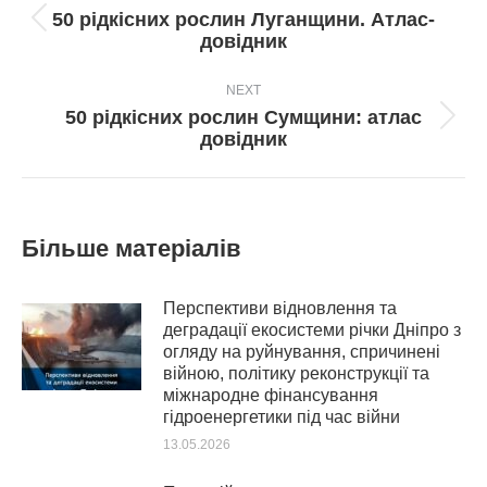
navigation
50 рідкісних рослин Луганщини. Атлас-
Попередній
довідник
пост:
NEXT
50 рідкісних рослин Сумщини: атлас
Next
довідник
post:
Більше матеріалів
Перспективи відновлення та
деградації екосистеми річки Дніпро з
огляду на руйнування, спричинені
війною, політику реконструкції та
міжнародне фінансування
гідроенергетики під час війни
13.05.2026