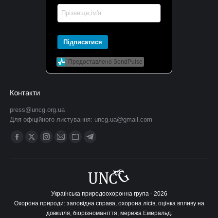
Підписатися
Предоставлено SendPulse
Контакти
press@uncg.org.ua
Для офіційного листування:
uncg.ua@gmail.com
Find us on:
Facebook
X
Instagram
Mail
Website
Telegram
сторінка
сторінка
сторінка
сторінка
сторінка
сторінка
відкривається
відкривається
відкривається
відкривається
відкривається
відкривається
у
у
у
у
у
у
новому
новому
новому
новому
новому
новому
Українська природоохоронна група - 2026
Охорона природи: заповідна справа, охорона лісів, оцінка впливу на
вікні
вікні
вікні
вікні
вікні
вікні
довкілля, біорізноманіття, мережа Емеральд.