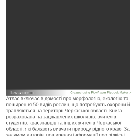
Created using FlowPaper Flipbook Maker ↗
Атлас включає відомості про морфологію, екологію та
поширення 50 видів рослин, що потребують охорони й
трапляються на території Черкаської області. Книга
розрахована на зацікавлених школярів, вчителів,
студентів, краєзнавців та інших жителів Черкаської
області, які бажають вивчати природу рідного краю. За
задумом авторів, поширення інформації про рідкісні