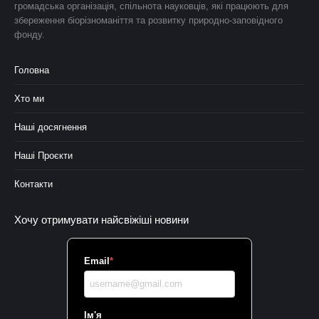
громадська організація, спільнота науковців, які працюють для
збереження біорізноманіття та розвитку природно-заповідного
фонду.
Головна
Хто ми
Наші досягнення
Наші Проєкти
Контакти
Хочу отримувати найсвіжіші новини
Email
*
Ім'я