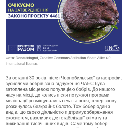
Фото: Donaufotograf, Creative Commons Attribution-Share Alike 4.0
International license.
За останні 30 років, після Чорнобильської катастрофи,
зусиллями бобрів зона відчуження ЧАЕС була
затоплена місцевою популяцією бобрів. До нашого
часу на місці, де колись після потужної програми
меліорації розміщувались села та поля, тепер знову
розкинулось безкрайнє болото. Тож бобер один з
видів, що своєю діяльністю підтримує збереження
екосистем, важливих для стабілізації клімату та
виживання тисяч інших видів. Саме тому бобер