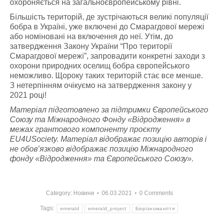
охороняється на загальноєвропейському рівні.
Більшість територій, де зустрічаються великі популяції
бобра в Україні, уже включені до Смарагдової мережі
або номіновані на включення до неї. Утім, до
затвердження Закону України “Про території
Смарагдової мережі”, запровадити конкретні заходи з
охорони природних оселищ бобра європейського
неможливо. Щороку таких територій стає все менше.
З нетерпінням очікуємо на затвердження закону у
2021 році!
Матеріал підготовлено за підтримки Європейського
Союзу та Міжнародного Фонду «Відродження» в
межах грантового компоненту проєкту
EU4USociety. Матеріал відображає позицію авторів і
не обов’язково відображає позицію Міжнародного
фонду «Відродження» та Європейського Союзу».
Category:
Новини
06.03.2021
0 Comments
Tags:
emerald
emerald_project
Біорізноманіття