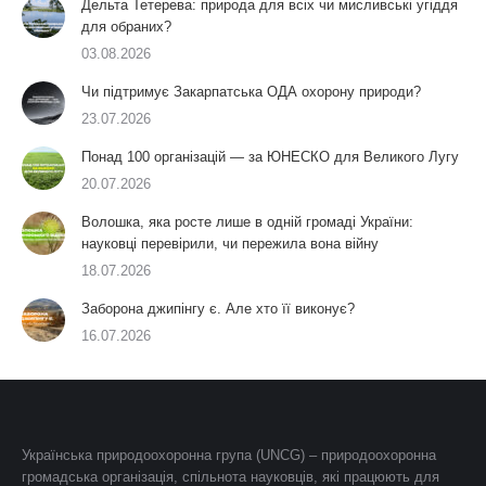
Дельта Тетерева: природа для всіх чи мисливські угіддя
для обраних?
03.08.2026
Чи підтримує Закарпатська ОДА охорону природи?
23.07.2026
Понад 100 організацій — за ЮНЕСКО для Великого Лугу
20.07.2026
Волошка, яка росте лише в одній громаді України:
науковці перевірили, чи пережила вона війну
18.07.2026
Заборона джипінгу є. Але хто її виконує?
16.07.2026
Українська природоохоронна група (UNCG) – природоохоронна
громадська організація, спільнота науковців, які працюють для