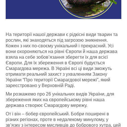
На території нашої держави є рідкісні види тварин та
рослин, які знаходяться під загрозою зникнення.
Кожен з них по-своєму унікальний і прекрасний. Усі
вони охороняються на рівні Європи й наша держава
взяла на себе зобов’язання зберегти їх для всієї
Європи. Для їх збереження в Європі будується
Смарагдова мережа. В Україні всі ці види зможуть
отримати реальний захист з ухваленням Закону
України “Про території Смарагдової мережі”, який
зареєстровано у Верховній Раді.
Ми розкажемо про 26 унікальних видів України, для
збереження яких на європейському рівні наша
держава створює Смарагдову мережу.
От і він – бобер європейський. Бобри поширені в
різних регіонах, проте в недалекому минулому, у
зв’язку з інтересом мисливців до бобрового хутра, цей