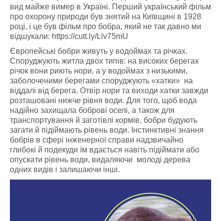
вид майже вимер в Україні. Перший український фільм
про охорону природи був знятий на Київщині в 1928
році, і це був фільм про бобра, який не так давно ми
відшукали: https://cutt.ly/Llv75mU
Європейські бобри живуть у водоймах та річках.
Споруджують житла двох типів: на високих берегах
річок вони риють нори, а у водоймах з низькими,
заболоченими берегами споруджують «хатки» на
віддалі від берега. Отвір нори та виходи хатки завжди
розташовані нижче рівня води. Для того, щоб вода
надійно захищала боброві оселі, а також для
транспортування й заготівлі кормів, бобри будують
загати й підіймають рівень води. Інстинктивні знання
бобрів в сфері інженерної справи надзвичайно
глибокі й подекуди їм вдається навіть підіймати або
опускати рівень води, видаляючи молоді дерева
одних видів і залишаючи інші.