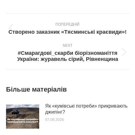
Post
ПОПЕРЕДНІЙ
navigation
Попередній
Створено заказник «Тясминські краєвиди»!
пост:
NEXT
#Смарагдові_скарби біорізноманіття
Next
України: журавель сірий, Рівненщина
post:
Більше матеріалів
Як «кумівські потреби» прикривають
джипінг?
07.08.2026