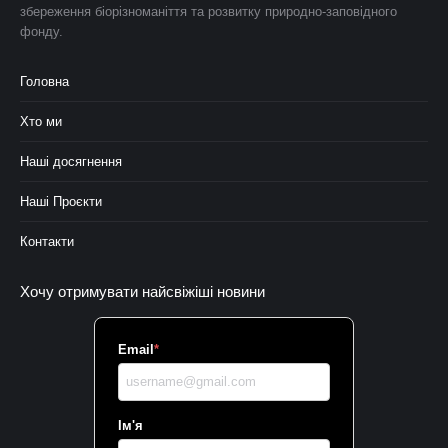
збереження біорізноманіття та розвитку природно-заповідного
фонду.
Головна
Хто ми
Наші досягнення
Наші Проєкти
Контакти
Хочу отримувати найсвіжіші новини
Email
*
Ім'я