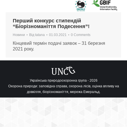
Перший конкурс стипендій
“Біорізноманіття Подесення”!
Новини
Від
tatana
01.03.2021
0 Comments
Кінцевий термін подачі заявок – 31 березня
2021 року.
Українська природоохоронна група - 2026
Охорона природи: заповідна справа, охорона лісів, оцінка впливу на
довкілля, біорізноманіття, мережа Емеральд.