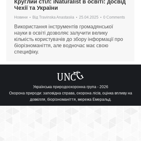
Круглий стіл: iNaturalist в освіті: досвід
Чехії та України
Новини
Від
Travinska Anastasiia
25.04.2025
0 Comments
Використання інструментів громадянської
науки в освіті дозволяє залучити велику
кількість користувачів до збору інформації про
біорізноманіття, але водночас має свою
специфіку.
Українська природоохоронна група - 2026
Охорона природи: заповідна справа, охорона лісів, оцінка впливу на
довкілля, біорізноманіття, мережа Емеральд.