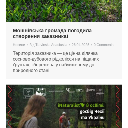
Мошнівська громада погодила
створення заказника!
Новини
Від
Travinska Anastasiia
26.04.2025
0 Comments
Територія заказника — це цінна ділянка
сосново-дубового рідколісся на піщаних
ґрунтах, збережена у наближеному до
природного стані.