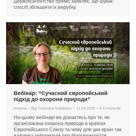
Держлісагентство прямо заявляє, що шукає
спосіб збільшити їх вирубку.
Вебінар: “Сучасний європейський
підхід до охорони природи”
Новини
Від
Travinska Anastasiia
11.04.2025
0 Comments
На цьому вебінарі ви дізнаєтесь про те, як
організована охорона природи в країнах
Європейського Союзу та чому для цих країн так
важлива інформація про біорізноманіття.