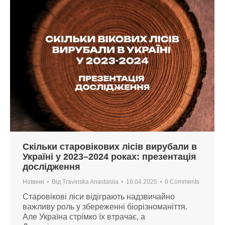
Скільки старовікових лісів вирубали в
Україні у 2023–2024 роках: презентація
дослідження
Новини
Від
Travinska Anastasiia
16.04.2025
0 Comments
Старовікові ліси відіграють надзвичайно
важливу роль у збереженні біорізноманіття.
Але Україна стрімко їх втрачає, а