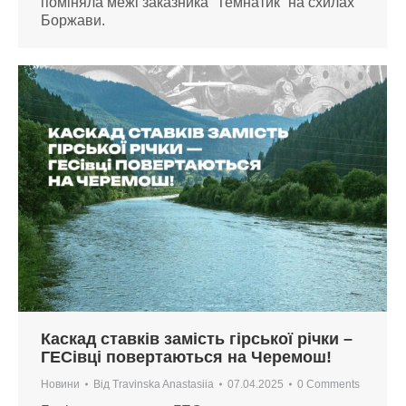
поміняла межі заказника “Темнатик” на схилах
Боржави.
Каскад ставків замість гірської річки –
ГЕСівці повертаються на Черемош!
Новини
Від
Travinska Anastasiia
07.04.2025
0 Comments