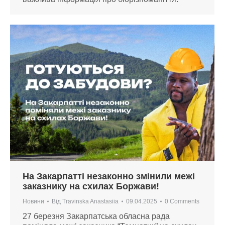
На Закарпатті незаконно змінили межі
заказнику на схилах Боржави!
Новини
Від
Travinska Anastasiia
09.04.2025
0 Comments
27 березня Закарпатська обласна рада