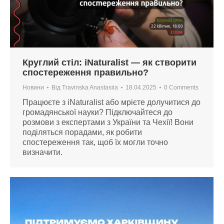
Круглий стіл: iNaturalist — як створити
спостереження правильно?
Новини
Від
Travinska Anastasiia
18.04.2025
0 Comments
Працюєте з iNaturalist або мрієте долучитися до
громадянської науки? Підключайтеся до
розмови з експертами з України та Чехії! Вони
поділяться порадами, як робити
спостереження так, щоб їх могли точно
визначити.