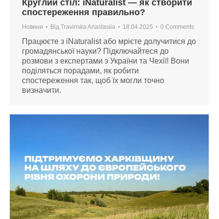
Круглий стіл: iNaturalist — як створити
спостереження правильно?
Новини
Від
Travinska Anastasiia
18.04.2025
0 Comments
Працюєте з iNaturalist або мрієте долучитися до
громадянської науки? Підключайтеся до
розмови з експертами з України та Чехії! Вони
поділяться порадами, як робити
спостереження так, щоб їх могли точно
визначити.