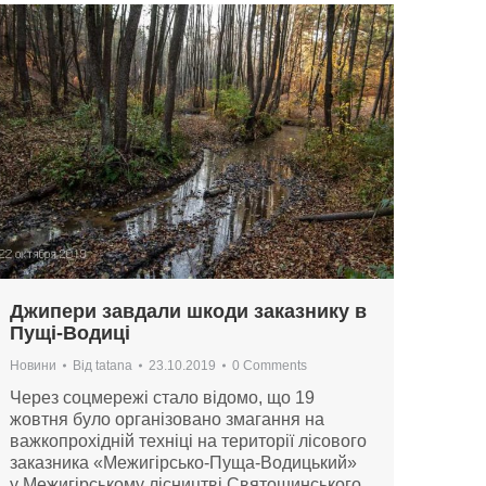
Джипери завдали шкоди заказнику в
Пущі-Водиці
Новини
Від
tatana
23.10.2019
0 Comments
Через соцмережі стало відомо, що 19
жовтня було організовано змагання на
важкопрохідній техніці на території лісового
заказника «Межигірсько-Пуща-Водицький»
у Межигірському лісництві Святошинського