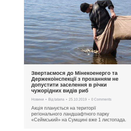
Звертаємося до Мінекоенерго та
Держекоінспекції з проханням не
допустити заселення в річки
чужорідних видів риб
Новини
Від
tatana
25.10.2019
0 Comments
Акція планується на території
регіонального ландшафтного парку
«Сеймський» на Сумщині вже 1 листопада.