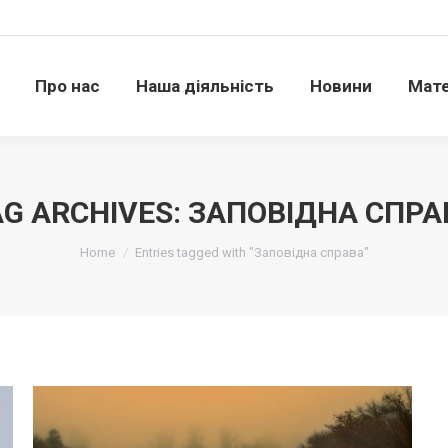
Про нас
Наша діяльність
Новини
Матері
Про нас
Наша діяльність
Новини
Мате
AG ARCHIVES:
ЗАПОВІДНА СПРА
Ви тут:
Home
Entries tagged with "Заповідна справа"