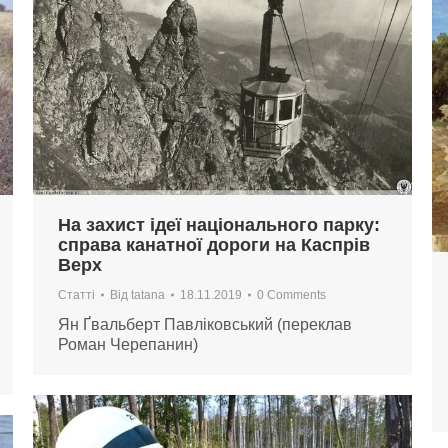
На захист ідеї національного парку:
справа канатної дороги на Каспрів
Верх
Статті
Від
tatana
18.11.2019
0 Comments
Ян Ґвальберт Павліковський (переклав
Роман Черепанин)