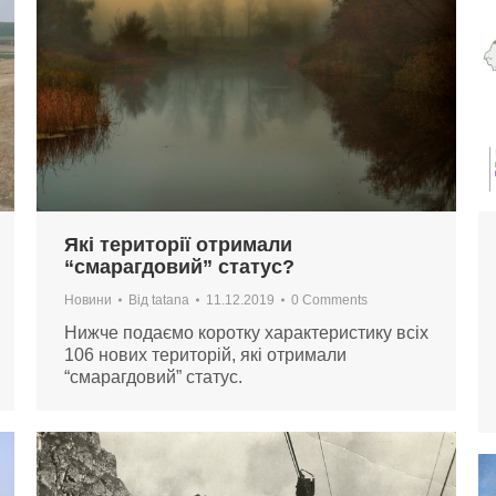
Які території отримали
“смарагдовий” статус?
Новини
Від
tatana
11.12.2019
0 Comments
Нижче подаємо коротку характеристику всіх
106 нових територій, які отримали
“смарагдовий” статус.