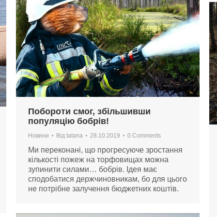
Побороти смог, збільшивши
популяцію бобрів!
Новини
Від
tatana
28.10.2019
0 Comments
Ми переконані, що прогресуюче зростання
кількості пожеж на торфовищах можна
зупинити силами… бобрів. Ідея має
сподобатися держчиновникам, бо для цього
не потрібне залучення бюджетних коштів.