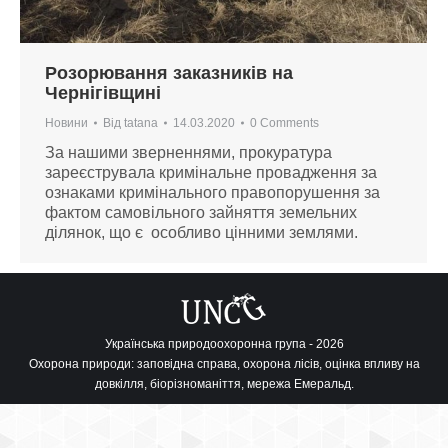
Розорювання заказників на
Чернігівщині
Новини
Від
tatana
14.03.2020
0 Comments
За нашими зверненнями, прокуратура
зареєструвала кримінальне провадження за
ознаками кримінального правопорушення за
фактом самовільного зайняття земельних
ділянок, що є особливо цінними землями.
Українська природоохоронна група - 2026
Охорона природи: заповідна справа, охорона лісів, оцінка впливу на
довкілля, біорізноманіття, мережа Емеральд.