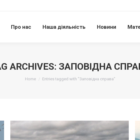
Про нас
Наша діяльність
Новини
Матері
Про нас
Наша діяльність
Новини
Мате
AG ARCHIVES:
ЗАПОВІДНА СПРА
Ви тут:
Home
Entries tagged with "Заповідна справа"