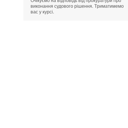
Очікуємо на відповідь від прокуратури про
виконання судового рішення. Триматимемо
вас у курсі.