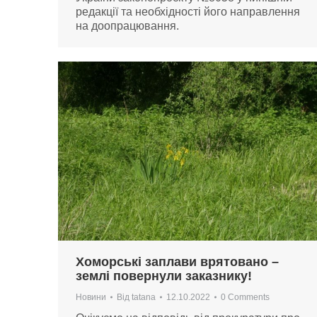
редакції та необхідності його направлення
на доопрацювання.
Хоморські заплави врятовано –
землі повернули заказнику!
Новини
Від
tatana
12.10.2022
0 Comments