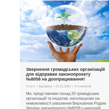
Звернення громадських організацій
для відправки законопроекту
№8058 на доопрацювання!
Статті
Від
tatana
25.10.2022
0 Comments
Ми, представники понад 20 громадських
організацій та ініціатив, наголошуємо на
неможливості ухвалення Верховною Радою
України законопроєкту №8058 у нинішній