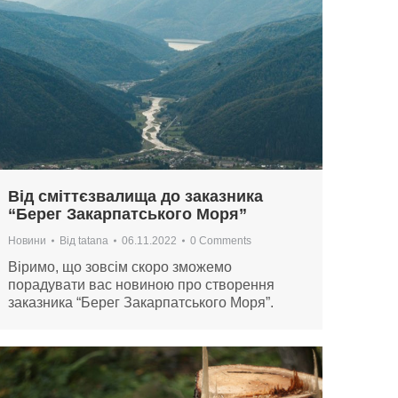
Від сміттєзвалища до заказника
“Берег Закарпатського Моря”
Новини
Від
tatana
06.11.2022
0 Comments
Віримо, що зовсім скоро зможемо
порадувати вас новиною про створення
заказника “Берег Закарпатського Моря”.