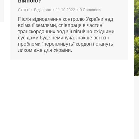
війною?
Статті
Від
tatana
11.10.2022
0 Comments
Після відновлення контролю України над
всіма її землями, співпраця в частині
транскордонних вод з її північно-східними
сусідами буде неминуча. Інакше всі їхні
проблеми “перепливуть” кордон і стануть
лихом вже для України.