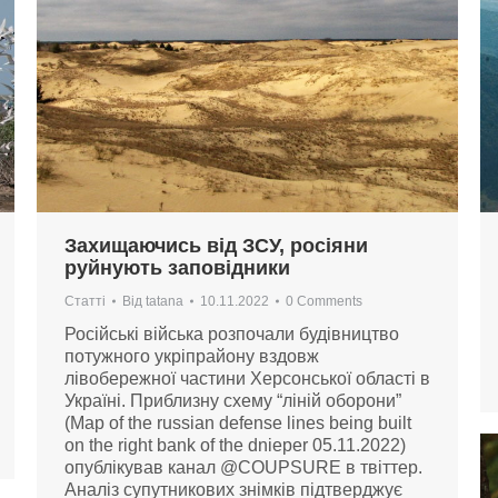
Захищаючись від ЗСУ, росіяни
руйнують заповідники
Статті
Від
tatana
10.11.2022
0 Comments
Російські війська розпочали будівництво
потужного укріпрайону вздовж
лівобережної частини Херсонської області в
Україні. Приблизну схему “ліній оборони”
(Map of the russian defense lines being built
on the right bank of the dnieper 05.11.2022)
опублікував канал @COUPSURE в твіттер.
Аналіз супутникових знімків підтверджує