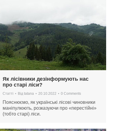
Як лісівники дезінформують нас
про старі ліси?
Статті
Від
tatana
20.10.2022
0 Comments
Пояснюємо, як українські лісові чиновники
маніпулюють, розказуючи про «перестійні»
(тобто старі) ліси.