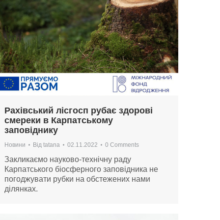
Рахівський лісгосп рубає здорові
смереки в Карпатському
заповіднику
Новини
Від
tatana
02.11.2022
0 Comments
Закликаємо науково-технічну раду
Карпатського біосферного заповідника не
погоджувати рубки на обстежених нами
ділянках.