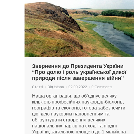
Звернення до Президента України
“Про долю і роль української дикої
природи після завершення війни”
Статті
Від
tatana
02.09.2022
0 Comments
Наша організація, що об’єднує велику
кількість професійних науковців-біологів,
географів та екологів, готова забезпечити
цю ідею науковим наповненням та
обґрунтувати створення великих
національних парків на сході та півдні
України, загальною площею до 1 мільйона