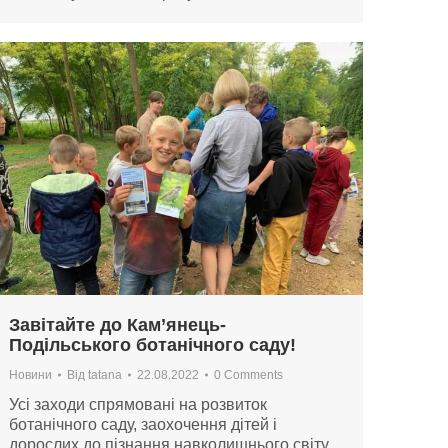
Завітайте до Кам’янець-
Подільського ботанічного саду!
Новини
Від
tatana
22.08.2022
0 Comments
Усі заходи спрямовані на розвиток
ботанічного саду, заохочення дітей і
дорослих до пізнання навколишнього світу,