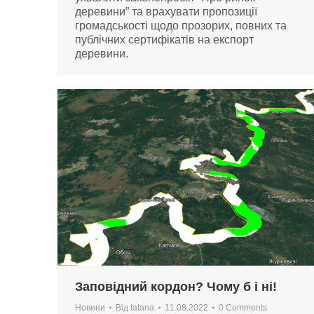
деревини” та врахувати пропозиції
громадськості щодо прозорих, повних та
публічних сертифікатів на експорт
деревини.
Заповідний кордон? Чому б і ні!
Новини
Від
tatana
11.08.2022
0 Comments