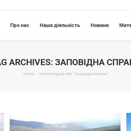
Про нас
Наша діяльність
Новини
Матері
Про нас
Наша діяльність
Новини
Мате
AG ARCHIVES:
ЗАПОВІДНА СПРА
Ви тут:
Home
Entries tagged with "Заповідна справа"