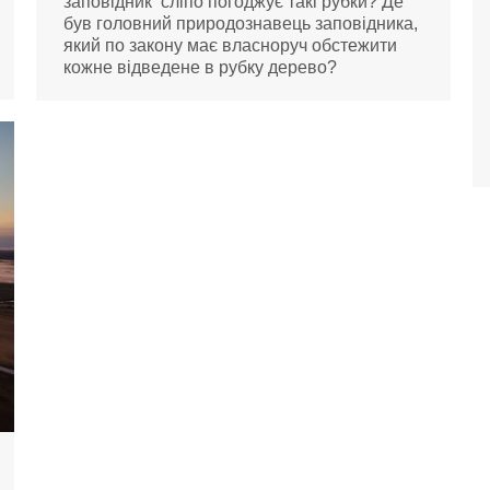
заповідник сліпо погоджує такі рубки? Де
був головний природознавець заповідника,
який по закону має власноруч обстежити
кожне відведене в рубку дерево?