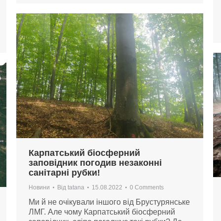
Карпатський біосферний
заповідник погодив незаконні
санітарні рубки!
Новини
Від
tatana
15.08.2022
0 Comments
Ми й не очікували іншого від Брустурянське
ЛМГ. Але чому Карпатський біосферний