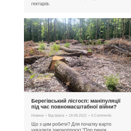
гектарів.
Берегівський лісгосп: маніпуляції
під час повномасштабної війни?
Новини
Від
tatana
19.08.2022
0 Comments
Що з цим робити? Для початку варто
ухвалити законопроєкт “Про ринок