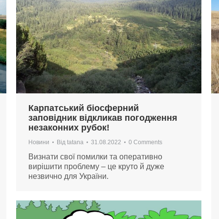
Карпатський біосферний
заповідник відкликав погодження
незаконних рубок!
Новини
Від
tatana
31.08.2022
0 Comments
Визнати свої помилки та оперативно
вирішити проблему – це круто й дуже
незвично для України.