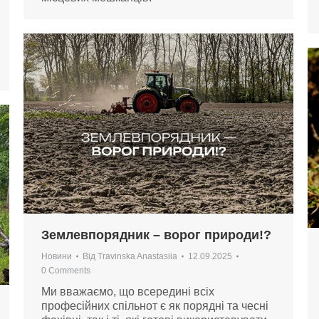
Землевпорядник – ворог природи!?
Новини
Від
Travinska Anastasiia
12.09.2025
0 Comments
Ми вважаємо, що всередині всіх
професійних спільнот є як порядні та чесні