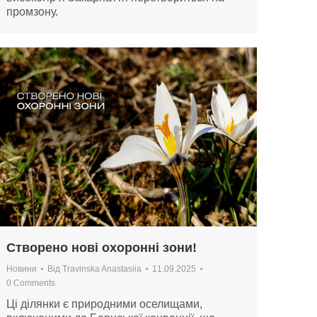
промзону.
Створено нові охоронні зони!
Новини
Від
Travinska Anastasiia
11.09.2025
0 Comments
Ці ділянки є природними оселищами,