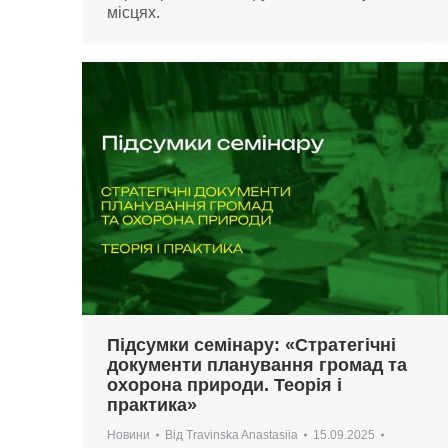
місцях.
Підсумки семінару: «Стратегічні
документи планування громад та
охорона природи. Теорія і
практика»
Новини
Від
Travinska Anastasiia
15.09.2025