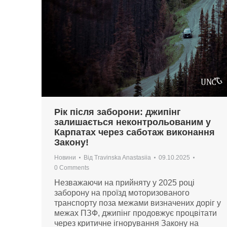
Рік після заборони: джипінг
залишається неконтрольованим у
Карпатах через саботаж виконання
Закону!
Новини
Від
Travinska Anastasiia
09.10.2025
0 Comments
Незважаючи на прийняту у 2025 році
заборону на проїзд моторизованого
транспорту поза межами визначених доріг у
межах ПЗФ, джипінг продовжує процвітати
через критичне ігнорування Закону на