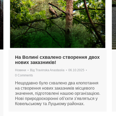
На Волині схвалено створення двох
нових заказників!
Новини
Від
Travinska Anastasiia
06.10.2025
0 Comments
Нещодавно було схвалено два клопотання
на створення нових заказників місцевого
значення, підготовлені нашою організацією.
Нові природоохоронні об’єкти з’являться у
Ковельському та Луцькому районах.