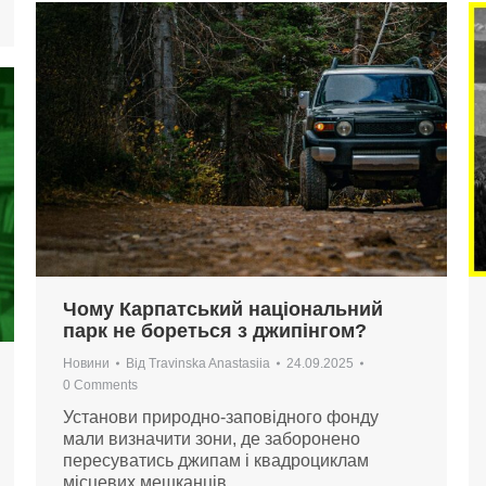
Чому Карпатський національний
парк не бореться з джипінгом?
Новини
Від
Travinska Anastasiia
24.09.2025
0 Comments
Установи природно-заповідного фонду
мали визначити зони, де заборонено
пересуватись джипам і квадроциклам
місцевих мешканців.