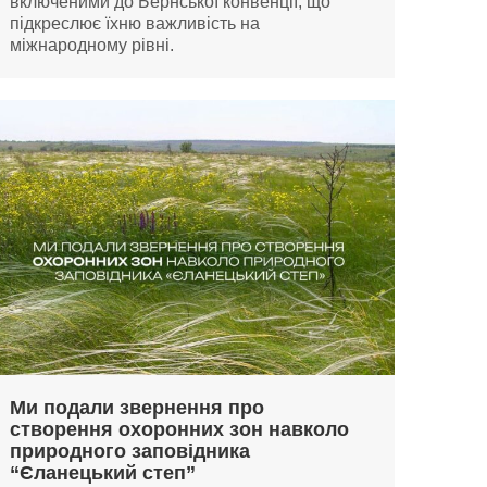
включеними до Бернської конвенції, що
підкреслює їхню важливість на
міжнародному рівні.
Ми подали звернення про
створення охоронних зон навколо
природного заповідника
“Єланецький степ”