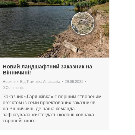
Новий ландшафтний заказник на
Вінничині!
Новини
Від
Travinska Anastasiia
29.09.2025
0 Comments
Заказник «Гарячківка» є першим створеним
об’єктом із семи проектованих заказників
на Вінниччині, де наша команда
зафіксувала життєздатні колонії ховраха
європейського.