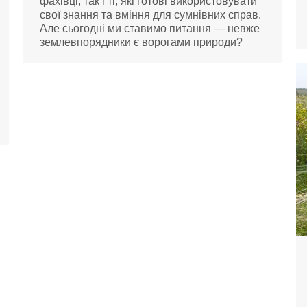
фахівці, так і ті, які готові використовувати
свої знання та вміння для сумнівних справ.
Але сьогодні ми ставимо питання — невже
землевпорядники є ворогами природи?