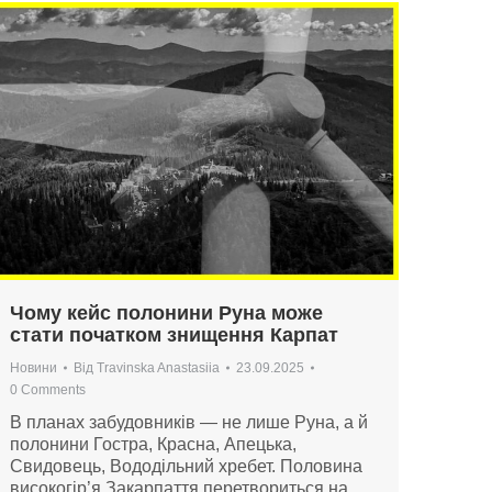
Чому кейс полонини Руна може
стати початком знищення Карпат
Новини
Від
Travinska Anastasiia
23.09.2025
0 Comments
В планах забудовників — не лише Руна, а й
полонини Гостра, Красна, Апецька,
Свидовець, Вододільний хребет. Половина
високогір’я Закарпаття перетвориться на