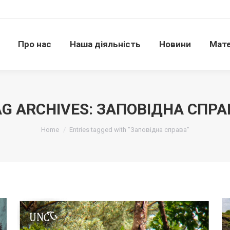
Про нас
Наша діяльність
Новини
Матері
Про нас
Наша діяльність
Новини
Мате
AG ARCHIVES:
ЗАПОВІДНА СПРА
Ви тут:
Home
Entries tagged with "Заповідна справа"