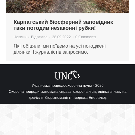
Карпатський біосферний заповідник
таки погодив незаконні рубки!
Новини
Від
tatana
28.09.2022
0 Comments
Як і обіцяли, ми поїдемо на усі погоджені
ділянки. І журналістів запросимо.
Українська природоохоронна група - 2026
Охорона природи: заповідна справа, охорона лісів, оцінка впливу на
довкілля, біорізноманіття, мережа Емеральд.