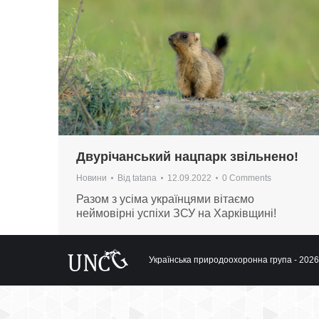
Двурічанський нацпарк звільнено!
Новини
Від
tatana
12.09.2022
0 Comments
Разом з усіма українцями вітаємо
неймовірні успіхи ЗСУ на Харківщині!
Українська природоохоронна група - 2026