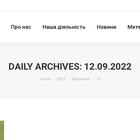
Про нас
Наша діяльність
Новини
Матері
Про нас
Наша діяльність
Новини
Мате
DAILY ARCHIVES:
12.09.2022
Ви тут:
Home
2022
Вересень
12