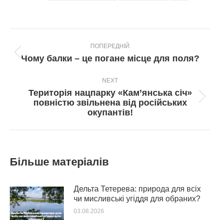
Post
ПОПЕРЕДНІЙ
navigation
Попередній
Чому балки – це погане місце для поля?
пост:
NEXT
Територія нацпарку «Кам’янська січ»
Next
повністю звільнена від російських
post:
окупантів!
Більше матеріалів
Дельта Тетерева: природа для всіх
чи мисливські угіддя для обраних?
03.08.2026