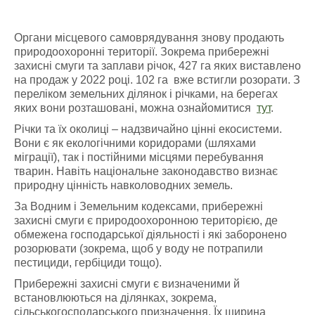
Органи місцевого самоврядування знову продають
природоохоронні території. Зокрема прибережні
захисні смуги та заплави річок, 427 га яких виставлено
на продаж у 2022 році. 102 га вже встигли розорати. З
переліком земельних ділянок і річками, на берегах
яких вони розташовані, можна ознайомитися
тут
.
Річки та їх околиці – надзвичайно цінні екосистеми.
Вони є як екологічними коридорами (шляхами
міграції), так і постійними місцями перебування
тварин. Навіть національне законодавство визнає
природну цінність навколоводних земель.
За Водним і Земельним кодексами, прибережні
захисні смуги є природоохоронною територією, де
обмежена господарської діяльності і які заборонено
розорювати (зокрема, щоб у воду не потрапили
пестициди, гербіциди тощо).
Прибережні захисні смуги є визначеними й
встановлюються на ділянках, зокрема,
сільськогосподарського призначення. Їх ширина