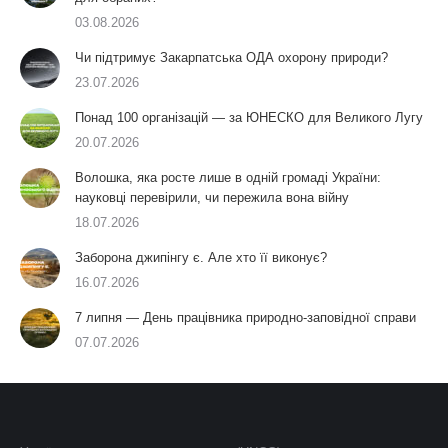
03.08.2026
Чи підтримує Закарпатська ОДА охорону природи?
23.07.2026
Понад 100 організацій — за ЮНЕСКО для Великого Лугу
20.07.2026
Волошка, яка росте лише в одній громаді України:
науковці перевірили, чи пережила вона війну
18.07.2026
Заборона джипінгу є. Але хто її виконує?
16.07.2026
7 липня — День працівника природно-заповідної справи
07.07.2026