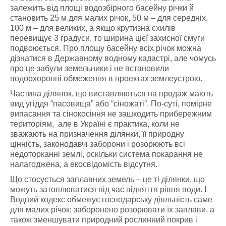
залежить від площі водозбірного басейну річки й
становить 25 м для малих річок, 50 м – для середніх,
100 м – для великих, а якщо крутизна схилів
перевищує 3 градуси, то ширина цієї захисної смуги
подвоюється. Про площу басейну всіх річок можна
дізнатися в Державному водному кадастрі, але чомусь
про це забули земельники і не встановили
водоохоронні обмеження в проектах землеустрою.
Частина ділянок, що виставляються на продаж мають
вид угіддя “пасовища” або “сіножаті”. По-суті, помірне
випасання та сінокосіння не зашкодить прибережним
територіям, але в Україні є практика, коли не
зважають на призначення ділянки, її природну
цінність, законодавчі заборони і розорюють всі
недоторканні землі, оскільки система покарання не
налагоджена, а екосвідомість відсутня.
Що стосується заплавних земель – це ті ділянки, що
можуть затоплюватися під час підняття рівня води. І
Водний кодекс обмежує господарську діяльність саме
для малих річок: заборонено розорювати їх заплави, а
також зменшувати природний рослинний покрив і