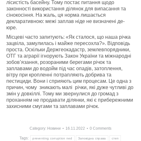
лісистість басейну. Тому постає питання щодо
законності використання ділянок для випасання та
сінокосіння. На жаль, ця норма лишається
декларативною: межі заплав ніде не визначені де-
юре.
Місцеві часто запитують: «Як сталося, що наша річка
зацвіла, замулилась і майже пересохла?». Відповідь
проста. Оскільки Держгеокадастр, землевпорядники,
ОТГ та аграрії ігнорують Закон України та міжнародні
зобов’язання, розораними берегами річок та
заплавами до водойм під час опадів, затоплення,
вітру при кропленні потрапляють добрива та
пестициди. Вони і сприяють цим процесам. Це одна з
причин, чому зникають малі річки, які дуже чутливі до
змін у довкіллі. Тому ми звернулися до громад з
проханням не продавати ділянки, які є прибережними
захисними смугами та заплавами річок.
Category:
Новини
16.11.2022
0 Comments
Tags:
preventing corruption ned
Заповідна справа
степ