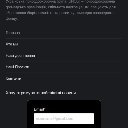
Українська природоохоронна група (UNCG) – природоохоронна
громадська організація, спільнота науковців, які працюють для
збереження біорізноманіття та розвитку природно-заповідного
фонду.
Головна
Хто ми
Наші досягнення
Наші Проєкти
Контакти
Хочу отримувати найсвіжіші новини
Email
*