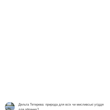
Дельта Тетерева: природа для всіх чи мисливські угіддя
для обраних?