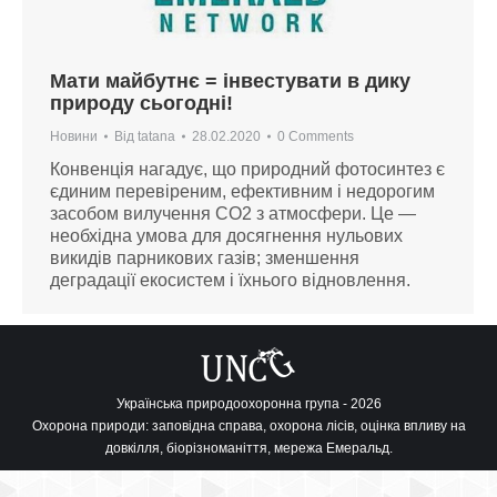
Мати майбутнє = інвестувати в дику
природу сьогодні!
Новини
Від
tatana
28.02.2020
0 Comments
Конвенція нагадує, що природний фотосинтез є
єдиним перевіреним, ефективним і недорогим
засобом вилучення CO2 з атмосфери. Це —
необхідна умова для досягнення нульових
викидів парникових газів; зменшення
деградації екосистем і їхнього відновлення.
Українська природоохоронна група - 2026
Охорона природи: заповідна справа, охорона лісів, оцінка впливу на
довкілля, біорізноманіття, мережа Емеральд.