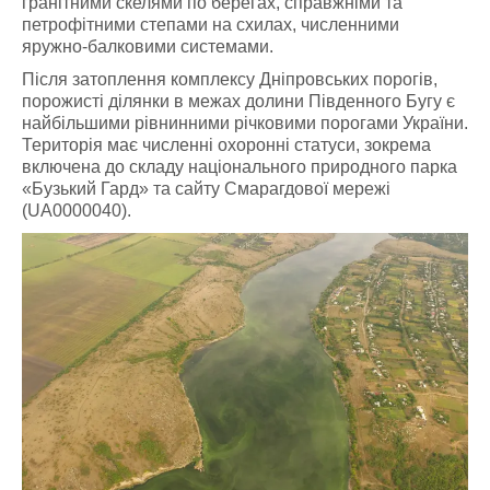
гранітними скелями по берегах, справжніми та
петрофітними степами на схилах, численними
яружно-балковими системами.
Після затоплення комплексу Дніпровських порогів,
порожисті ділянки в межах долини Південного Бугу є
найбільшими рівнинними річковими порогами України.
Територія має численні охоронні статуси, зокрема
включена до складу національного природного парка
«Бузький Гард» та сайту Смарагдової мережі
(UA0000040).