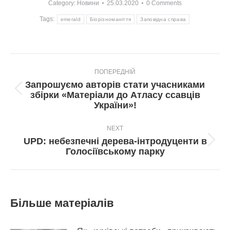
Category:
Новини
25.03.2020
0 Comments
Tags:
emerald
Біорізноманіття
Заповідна справа
Post
ПОПЕРЕДНІЙ
navigation
Запрошуємо авторів стати учасниками
Попередній
збірки «Матеріали до Атласу ссавців
пост:
України»!
NEXT
UPD: небезпечні дерева-інтродуценти в
Next
Голосіївському парку
post:
Більше матеріалів