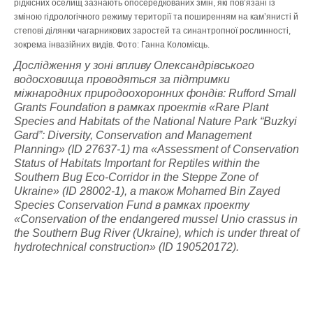
рідкісних оселищ зазнають опосередкованих змін, які пов’язані із
зміною гідрологічного режиму території та поширенням на кам’янисті й
степові ділянки чагарникових заростей та синантропної рослинності,
зокрема інвазійних видів. Фото: Ганна Коломієць.
Дослідження у зоні впливу Олександрівського
водосховища проводяться за підтримки
міжнародних природоохоронних фондів: Rufford Small
Grants Foundation в рамках проектів «Rare Plant
Species and Habitats of the National Nature Park “Buzkyi
Gard”: Diversity, Conservation and Management
Planning» (ID 27637-1) та «Assessment of Conservation
Status of Habitats Important for Reptiles within the
Southern Bug Eco-Corridor in the Steppe Zone of
Ukraine»
(ID 28002-1), а також Mohamed Bin Zayed
Species Conservation Fund в рамках проекту
«Conservation of the endangered mussel Unio crassus in
the Southern Bug River (Ukraine), which is under threat of
hydrotechnical construction» (ID
190520172
).