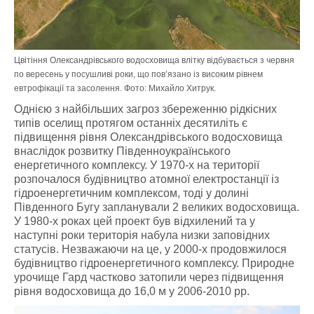
Цвітіння Олександрівського водосховища влітку відбувається з червня
по вересень у посушливі роки, що пов’язано із високим рівнем
евтрофікації та засолення. Фото: Михайло Хитрук.
Однією з найбільших загроз збереженню рідкісних
типів оселищ протягом останніх десятиліть є
підвищення рівня Олександрівського водосховища
внаслідок розвитку Південноукраїнського
енергетичного комплексу. У 1970-х на території
розпочалося будівництво атомної електростанції із
гідроенергетичним комплексом, тоді у долині
Південного Бугу запланували 2 великих водосховища.
У 1980-х роках цей проект був відхилений та у
наступні роки територія набула низки заповідних
статусів. Незважаючи на це, у 2000-х продовжилося
будівництво гідроенергетичного комплексу. Природне
урочище Гард частково затопили через підвищення
рівня водосховища до 16,0 м у 2006-2010 рр.