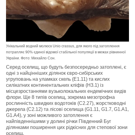
Унікальний водний молюск Unio crassus, для якого під затоплення
потрапляє 90% єдиної відомої стабільної популяції в межах рівнинної
України. Фото: Михайло Сон.
Серед оселищ, що будуть безпосередньо затоплені, є
одні з найцінніших ділянок євро-сибірських
угруповань на уламках скель (E1.11) та кислих
силікатних континентальних кліфів (Н3.1) із
місцезростаннями вузьколокальних ендемічних видів
флори. Ще 8 типів оселищ, зокрема мезотрофна
рослинність швидких водотоків (C2.27), жорстководні
джерела (C2.12) та лісові оселища (G1.11, G1.7, G1.A1,
G1.A4), у зоні можливого затоплення є
найпівденнішими у долині річки Південний Буг
ділянками поширення цих рідкісних для степової зони
оселищ.