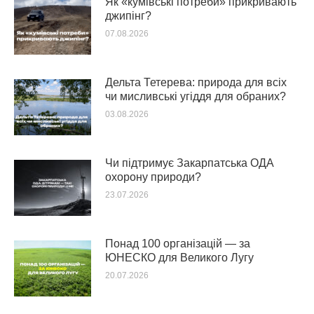
Як «кумівські потреби» прикривають
джипінг?
07.08.2026
Дельта Тетерева: природа для всіх
чи мисливські угіддя для обраних?
03.08.2026
Чи підтримує Закарпатська ОДА
охорону природи?
23.07.2026
Понад 100 організацій — за
ЮНЕСКО для Великого Лугу
20.07.2026