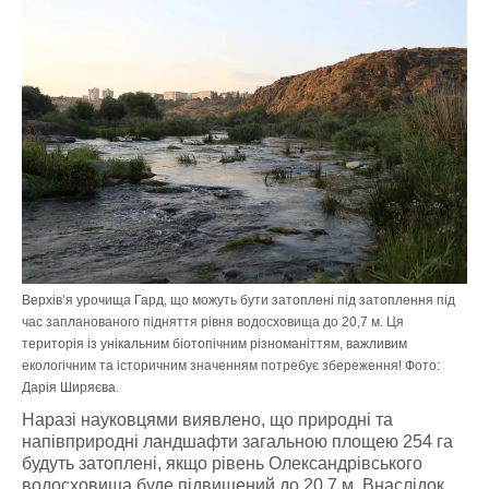
Верхів’я урочища Гард, що можуть бути затоплені під затоплення під
час запланованого підняття рівня водосховища до 20,7 м. Ця
територія із унікальним біотопічним різноманіттям, важливим
екологічним та історичним значенням потребує збереження! Фото:
Дарія Ширяєва.
Наразі науковцями виявлено, що природні та
напівприродні ландшафти загальною площею 254 га
будуть затоплені, якщо рівень Олександрівського
водосховища буде підвищений до 20,7 м. Внаслідок