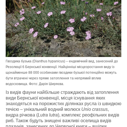
Гвоздика бузька (Dianthus hypanicus) – ендемічний вид, занесений до
Резолюції 6 Бернської конвенції. Найцінніші місцезростання виду із
щонайменше 88 000 особинами гвоздики бузької потенційно можуть
бути втрачені через пряме затоплення та непрямий вплив
водосховища. Фото: Дарія Ширяєва.
Із видів фауни найбільше страждають від затоплення
види Бернської конвенції, місця існування яких
знаходяться на порожистих ділянках русла із швидкою
течією – унікальний водний молюск
Unio crassus
,
видра річкова (
Lutra lutra
), комплекс реофільних видів
риб. Також будуть знищені важливі оселища видів
плазунів, занесених до Червоної книги – ящірки