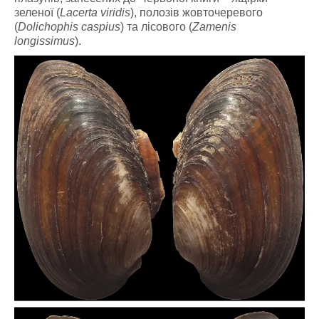
зеленої (
Lacerta viridis
), полозів жовточеревого
(
Dolichophis caspius
) та лісового (
Zamenis
longissimus
).