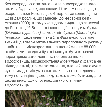
безпосереднього затоплення та опосередкованого
впливу буде заподіяно шкоди 17 типам оселищ, що
охороняються Резолюцією 4 Бернської конвенції, та
12 видам рослин, що занесені до Червоної книги
України (2009), в тому числі двом видам, що занесені
до Резолюції 6 Бернської конвенції – гвоздика бузька
(
Dianthus hypanicus)
та мерингія бузька (
Moehringia
hypanica)
. Ендемічний вид
Dianthus hypanicus
має
вузький діапазон оптимального гідрологічного режиму,
і найцінніші місцезростання із щонайменше 88 000
особинами гвоздики бузької можуть бути втрачені
через пряме затоплення та непрямий вплив
водосховища. Місцезростання
Moehringia hypanica
не
підпадають під пряме затоплення, але цей вид є дуже
чутливим до змін умов навколишнього середовища,
тому популяціям цього виду також може бути завдано
шкоди внаслідок опосередкованого впливу
водосховища.