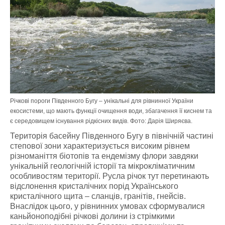
Річкові пороги Південного Бугу – унікальні для рівнинної України
екосистеми, що мають функції очищення води, збагачення її киснем та
є середовищем існування рідкісних видів. Фото: Дарія Ширяєва.
Територія басейну Південного Бугу в північній частині
степової зони характеризується високим рівнем
різноманіття біотопів та ендемізму флори завдяки
унікальній геологічній історії та мікрокліматичним
особливостям території. Русла річок тут перетинають
відслонення кристалічних порід Українського
кристалічного щита – сланців, гранітів, гнейсів.
Внаслідок цього, у рівнинних умовах сформувалися
каньйоноподібні річкові долини із стрімкими