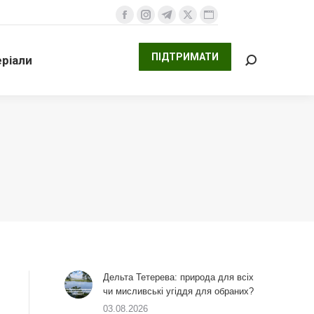
ПІДТРИМАТИ
али
Facebook
Instagram
Telegram
X
Website
Search:
сторінка
сторінка
сторінка
сторінка
сторінка
ПІДТРИМАТИ
ріали
відкривається
відкривається
відкривається
відкривається
відкривається
Search:
у
у
у
у
у
новому
новому
новому
новому
новому
вікні
вікні
вікні
вікні
вікні
Дельта Тетерева: природа для всіх
чи мисливські угіддя для обраних?
03.08.2026