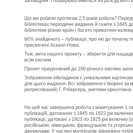
заповідник і поширюватиметься на розсуд його к
Що ми робили протягом 2,5 років роботи? Переду
бібліотеках періодичні видання й газети з 1845
бібліотеки різних країн і багато приватних колекц
60% знайденого – публікації, про які до початку 
присвячені Асканії-Нова.
Тож, мета нашого проекту – зберегти для нащадкі
всім охочим
Проект приурочений до 100-річного ювілею запо
Зображення обкладинок є унікальними картинам
для цього видання. Всі зображення створені за 
репресований) Г. Рібергера, знятими орієнтовно 
На цей час завершена робота з макетування 1 та
публікацій, датованих з 1845 по 1922 рік включно
публікації, датовані з 1923 по 1925 рік включно (
російською, німецькою, французькою та угорськ
джерелами. У частині матеріалів збережені публі