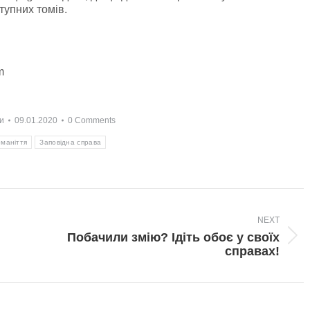
тупних томів.
m
и
09.01.2020
0 Comments
оманіття
Заповідна справа
NEXT
Побачили змію? Ідіть обоє у своїх
Next
справах!
post: