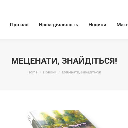
Про нас
Наша діяльність
Новини
Матері
Про нас
Наша діяльність
Новини
Мате
МЕЦЕНАТИ, ЗНАЙДІТЬСЯ!
Ви тут:
Home
Новини
Меценати, знайдіться!