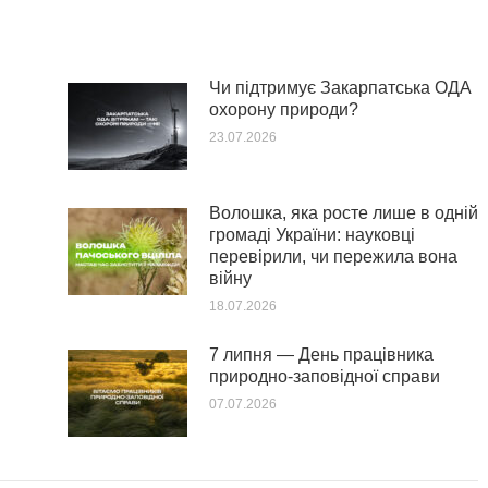
Чи підтримує Закарпатська ОДА
охорону природи?
23.07.2026
Волошка, яка росте лише в одній
громаді України: науковці
перевірили, чи пережила вона
війну
18.07.2026
7 липня — День працівника
природно-заповідної справи
07.07.2026