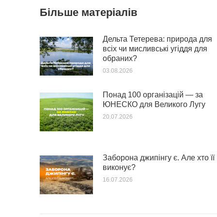
Більше матеріалів
Дельта Тетерева: природа для
всіх чи мисливські угіддя для
обраних?
03.08.2026
Понад 100 організацій — за
ЮНЕСКО для Великого Лугу
20.07.2026
Заборона джипінгу є. Але хто її
виконує?
16.07.2026