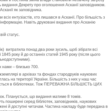
ь видання Декрету про оголошення Асканії заповідником.
Асканії як заповідника.
 всіх ентузіастів, хто лишався в Асканії. Про більшість з
 інформацію. Навіть друковані видання про Асканію
вій статус.
ік) витратила понад два роки зусиль, щоб зібрати всі
ї 1845 року й до останніх статей 1945 року (після цього
альнодоступними).
х нами – близько 700.
екземплярі в архівах та фондах стародруків наукових
глась на території України. Більшість з них у наш час
идається в бібліотеках. Тож ПЕРЕВАЖНА БІЛЬШІСТЬ ЦИХ
нок. Планується, що видання матиме 8 томів.
ь поширені серед бібліотек, заповідників, наукових
ежені й доступні читачам. Частина накладу буде передана в