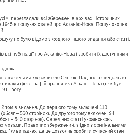
ерівництва.
сім переглядали всі збережені в архівах і історичних
 до 1945 в пошуках статей про Асканію-Нова. Пошук охопив
ій.
пошуку не було відомо з жодного іншого видання або статті,
в всі публікації про Асканію-Нова і зробити їх доступними
відника.
и, створеними художницею Ольгою Надєіною спеціально
мотивами фотографій працівника Асканії-Нова (теж був
1911 року.
 2 томів видання. До першого тому включені 118
 (обсяг – 560 сторінок). До другого тому включені 94
обсяг – 540 сторінок). Серед них статті українською,
ою мовами. Правопис збережений, згідно з оригінальними
кації (у випадках, де це дозволив зробити сучасний стан