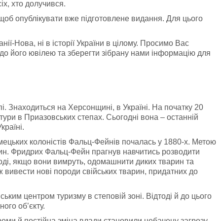
іх, хто долучився.
щоб опублікувати вже підготовлене видання. Для цього
анії-Нова, ні в історії України в цілому. Просимо Вас
до його ювілею та зберегти зібрану нами інформацію для
. Знаходиться на Херсонщині, в Україні. На початку 20
тури в Приазовських степах. Сьогодні вона – останній
країні.
імецьких колоністів Фальц-Фейнів почалась у 1880-х. Метою
рин. Фридрих Фальц-Фейн прагнув навчитись розводити
роді, якщо вони вимруть, одомашнити диких тварин та
ож вивести нові породи свійських тварин, придатних до
ьким центром туризму в степовій зоні. Відтоді й до цього
ого об’єкту.
громи й постійна зміна влади становили небачену загрозу