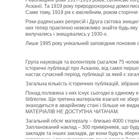
Асканії. Та 1919 року природоохоронці домоглис
Саме тому, 1919 рік є ювілейним, роком сторіччя 
Роки радянських репресій і Друга світова знищили
них тепер практично неможливо знайти будь-яку
вилучались і знищувались у 1930-х.
Лише 1995 року унікальний заповідник поновив с
Група науковців та волонтерів (загалом 75 чолов
історичні публікації про Асканію, від самої першо
настає сучасний період, публікації за який є ззг
Загальна кількість історичних публікацій, зібрани
Понад половина з них існує сьогодні в єдиному 
бібліотек. Ще третина матеріалів взагалі не збері
знаходиться в аварійному стані і більше не в
МАТЕРІАЛІВ НЕ ДОСТУПНА ЧИТАЧАМ.
Загальний обсяг матеріалу – близько 4000 сторі
Запланований наклад – 300 примірників, що будут
закладів та інших закладів, де вони будуть збер