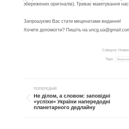
збережених оригіналів). Триває макетування нас
Запрошуємо Вас стати меценатами видання!
Хочете допомогти? Пишіть на
uncg.ua@gmail.co
Category:
Новин
Tags:
Біорізн
Post
ПОПЕРЕДНІЙ
navigation
Не ділом, а словом: заповідні
Попередній
«успіхи» України напередодні
пост:
планетарного дедлайну